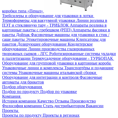
коробки типа «Пенал»
Трейсилеры и оборудование для упаковки в лотки
Термоформеры для вакуумной упаковки
Линии розлива в
ПЭТ и стеклянную тару - ТРИБЛОК
Аппараты розлива в
картонные пакеты с гребешком (РПП)
Аппараты фасовки в
пакеты Дойпак
Фасовочные машины для упаковки в стик /
саше пакеты
Этикетировочные машины
Клипсаторы для
пакетов
Дозирующее оборудование
Кондитерское
оборудование
Линии производства глазированных
творожных сырков - ЛГС
Роботизированные системы укладки
и паллетизации
Термоусадочное оборудование - ТУРБОПАК
Оборудование для групповой упаковки в картонные короба
Упаковочные линии и комплексы
Транспортёры и подающие
системы
Упаковочные машины итальянской сборки
Оборудование для интеграции и контроля
Фасовочные
автоматы для брикетов
Подбор оборудования
Подбор по продукту
Подбор по упаковке
Компания
История компании
Качество
Отзывы
Производство
Философия компании
Стать дистрибьютором
Вакансии
Проекты
Проекты по продукту
Проекты в регионах