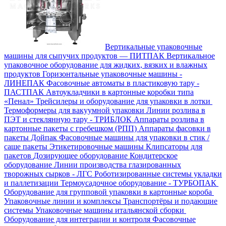
Вертикальные упаковочные
машины для сыпучих продуктов — ПИТПАК
Вертикальное
упаковочное оборудование для жидких, вязких и влажных
продуктов
Горизонтальные упаковочные машины -
ЛИНЕПАК
Фасовочные автоматы в пластиковую тару -
ПАСТПАК
Автоукладчики в картонные коробки типа
«Пенал»
Трейсилеры и оборудование для упаковки в лотки
Термоформеры для вакуумной упаковки
Линии розлива в
ПЭТ и стеклянную тару - ТРИБЛОК
Аппараты розлива в
картонные пакеты с гребешком (РПП)
Аппараты фасовки в
пакеты Дойпак
Фасовочные машины для упаковки в стик /
саше пакеты
Этикетировочные машины
Клипсаторы для
пакетов
Дозирующее оборудование
Кондитерское
оборудование
Линии производства глазированных
творожных сырков - ЛГС
Роботизированные системы укладки
и паллетизации
Термоусадочное оборудование - ТУРБОПАК
Оборудование для групповой упаковки в картонные короба
Упаковочные линии и комплексы
Транспортёры и подающие
системы
Упаковочные машины итальянской сборки
Оборудование для интеграции и контроля
Фасовочные