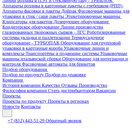
Линии розлива в ПЭТ и стеклянную тару - ТРИБЛОК
Аппараты розлива в картонные пакеты с гребешком (РПП)
Аппараты фасовки в пакеты Дойпак
Фасовочные машины для
упаковки в стик / саше пакеты
Этикетировочные машины
Клипсаторы для пакетов
Дозирующее оборудование
Кондитерское оборудование
Линии производства
глазированных творожных сырков - ЛГС
Роботизированные
системы укладки и паллетизации
Термоусадочное
оборудование - ТУРБОПАК
Оборудование для групповой
упаковки в картонные короба
Упаковочные линии и
комплексы
Транспортёры и подающие системы
Упаковочные
машины итальянской сборки
Оборудование для интеграции и
контроля
Фасовочные автоматы для брикетов
Подбор оборудования
Подбор по продукту
Подбор по упаковке
Компания
История компании
Качество
Отзывы
Производство
Философия компании
Стать дистрибьютором
Вакансии
Проекты
Проекты по продукту
Проекты в регионах
Новости
Контакты
+7 (812) 443-51-29
Обратный звонок