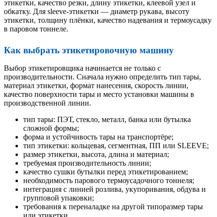
этикетки, качество резки, длину этикетки, клеевой узел и
обкатку. Для sleeve-этикетки — диаметр рукава, высоту
этикетки, толщину плёнки, качество надевания и термоусадку
в паровом тоннеле.
Как выбрать этикетировочную машину
Выбор этикетировщика начинается не только с
производительности. Сначала нужно определить тип тары,
материал этикетки, формат нанесения, скорость линии,
качество поверхности тары и место установки машины в
производственной линии.
тип тары: ПЭТ, стекло, металл, банка или бутылка
сложной формы;
форма и устойчивость тары на транспортёре;
тип этикетки: кольцевая, сегментная, ПП или SLEEVE;
размер этикетки, высота, длина и материал;
требуемая производительность линии;
качество сушки бутылки перед этикетированием;
необходимость парового термоусадочного тоннеля;
интеграция с линией розлива, укупоривания, обдува и
групповой упаковки;
требования к переналадке на другой типоразмер тары
или этикетки.