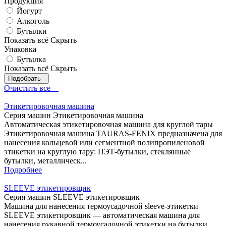
Продукция
Йогурт
Алкоголь
Бутылки
Показать всё
Скрыть
Упаковка
Бутылка
Показать всё
Скрыть
Очистить все
Этикетировочная машина
Серия машин Этикетировочная машина
Автоматическая этикетировочная машина для круглой тары
Этикетировочная машина TAURAS-FENIX предназначена для
нанесения кольцевой или сегментной полипропиленовой
этикетки на круглую тару: ПЭТ-бутылки, стеклянные
бутылки, металлическ...
Подробнее
SLEEVE этикетировщик
Серия машин SLEEVE этикетировщик
Машина для нанесения термоусадочной sleeve-этикетки
SLEEVE этикетировщик — автоматическая машина для
нанесения рукавной термоусадочной этикетки на бутылки