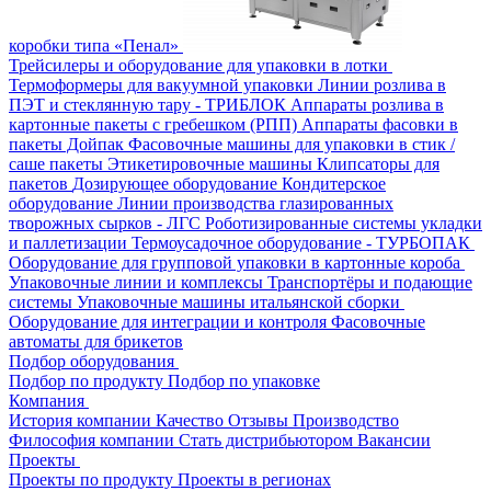
коробки типа «Пенал»
Трейсилеры и оборудование для упаковки в лотки
Термоформеры для вакуумной упаковки
Линии розлива в
ПЭТ и стеклянную тару - ТРИБЛОК
Аппараты розлива в
картонные пакеты с гребешком (РПП)
Аппараты фасовки в
пакеты Дойпак
Фасовочные машины для упаковки в стик /
саше пакеты
Этикетировочные машины
Клипсаторы для
пакетов
Дозирующее оборудование
Кондитерское
оборудование
Линии производства глазированных
творожных сырков - ЛГС
Роботизированные системы укладки
и паллетизации
Термоусадочное оборудование - ТУРБОПАК
Оборудование для групповой упаковки в картонные короба
Упаковочные линии и комплексы
Транспортёры и подающие
системы
Упаковочные машины итальянской сборки
Оборудование для интеграции и контроля
Фасовочные
автоматы для брикетов
Подбор оборудования
Подбор по продукту
Подбор по упаковке
Компания
История компании
Качество
Отзывы
Производство
Философия компании
Стать дистрибьютором
Вакансии
Проекты
Проекты по продукту
Проекты в регионах