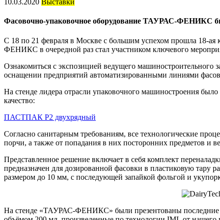
10.03.2020
Выставки
Фасовочно-упаковочное оборудование ТАУРАС-ФЕНИКС был
С 18 по 21 февраля в Москве с большим успехом прошла 18-ая
ФЕНИКС в очередной раз стал участником ключевого мероприя
Ознакомиться с экспозицией ведущего машиностроительного за
оснащении предприятий автоматизированными линиями фасов
На стенде лидера отрасли упаковочного машиностроения было 
качество:
ПАСТПАК Р2 двухрядный
Согласно санитарным требованиям, все технологические проц
порчи, а также от попадания в них посторонних предметов и в
Представленное решение включает в себя комплект переналад
предназначен для дозированной фасовки в пластиковую тару 
размером до 10 мм, с последующей запайкой фольгой и укупор
На стенде «ТАУРАС-ФЕНИКС» были презентованы последние тр
объёмом 200 мл, произведенные по технологии IML от нашего