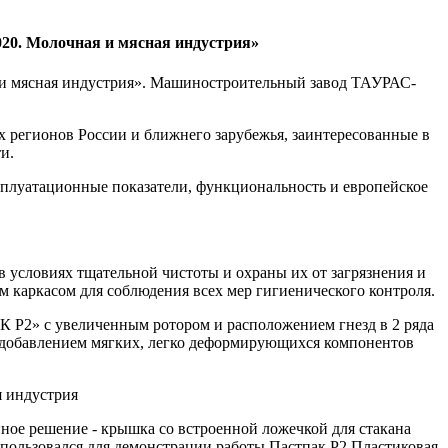
20. Молочная и мясная индустрия»
я и мясная индустрия». Машиностроительный завод ТАУРАС-
х регионов России и ближнего зарубежья, заинтересованные в
и.
ксплуатационные показатели, функциональность и европейское
 условиях тщательной чистоты и охраны их от загрязнения и
м каркасом для соблюдения всех мер гигиенического контроля.
 Р2» с увеличенным ротором и расположением гнезд в 2 ряда
с добавлением мягких, легко деформирующихся компонентов
ое решение - крышка со встроенной ложечкой для стакана
пользовался для демонстрации работы Пастпак Р2 Пластиковая