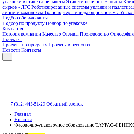
упаковки в стик / саше пакеты
Этикетировочные машины
Клип
сырков - ЛГС
Роботизированные системы укладки и паллетиз
линии и комплексы
Транспортёры и подающие системы
Упако
Подбор оборудования
Подбор по продукту
Подбор по упаковке
Компания
История компании
Качество
Отзывы
Производство
Философия
Проекты
Проекты по продукту
Проекты в регионах
Новости
Контакты
+7 (812) 443-51-29
Обратный звонок
Главная
Новости
Фасовочно-упаковочное оборудование ТАУРАС-ФЕНИКС б