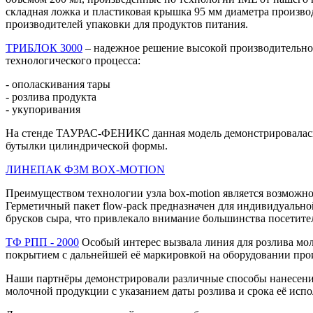
складная ложка и пластиковая крышка 95 мм диаметра произво
производителей упаковки для продуктов питания.
ТРИБЛОК 3000
– надежное решение высокой производительнос
технологического процесса:
- ополаскивания тары
- розлива продукта
- укупоривания
На стенде ТАУРАС-ФЕНИКС данная модель демонстрировалась н
бутылки цилиндрической формы.
ЛИНЕПАК Ф3М BOX-MOTION
Преимуществом технологии узла box-motion является возможно
Герметичный пакет flow-pack предназначен для индивидуально
брусков сыра, что привлекало внимание большинства посетите
ТФ РПП - 2000
Особый интерес вызвала линия для розлива мо
покрытием с дальнейшей её маркировкой на оборудовании про
Наши партнёры демонстрировали различные способы нанесения 
молочной продукции с указанием даты розлива и срока её испо