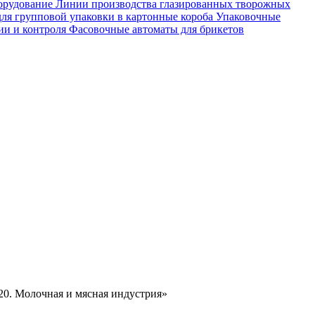
орудование
Линии производства глазированных творожных
ля групповой упаковки в картонные короба
Упаковочные
ии и контроля
Фасовочные автоматы для брикетов
0. Молочная и мясная индустрия»