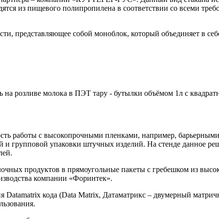
дятся из пищевого полипропилена в соответствии со всеми требо
ти, представляющее собой моноблок, который объединяет в себ
а розливе молока в ПЭТ тару - бутылки объёмом 1л с квадратн
сть работы с высокопрочными пленками, например, барьерными,
й и групповой упаковки штучных изделий. На стенде данное реш
лей.
лочных продуктов в прямоугольные пакеты с гребешком из высо
изводства компании «Форинтек».
Datamatrix кода (Data Matrix, Датаматрикс – двумерный матри
льзования.