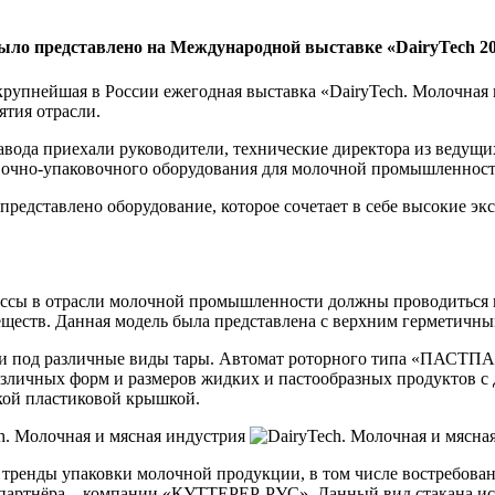
о представлено на Международной выставке «DairyTech 20
 крупнейшая в России ежегодная выставка «DairyTech. Молочна
тия отрасли.
вода приехали руководители, технические директора из ведущи
очно-упаковочного оборудования для молочной промышленност
представлено оборудование, которое сочетает в себе высокие э
ессы в отрасли молочной промышленности должны проводиться в
еществ. Данная модель была представлена с верхним герметичны
ки под различные виды тары. Автомат роторного типа «ПАСТПАК
различных форм и размеров жидких и пастообразных продуктов 
кой пластиковой крышкой.
енды упаковки молочной продукции, в том числе востребованн
 партнёра – компании «КУТТЕРЕР-РУС». Данный вид стакана ис