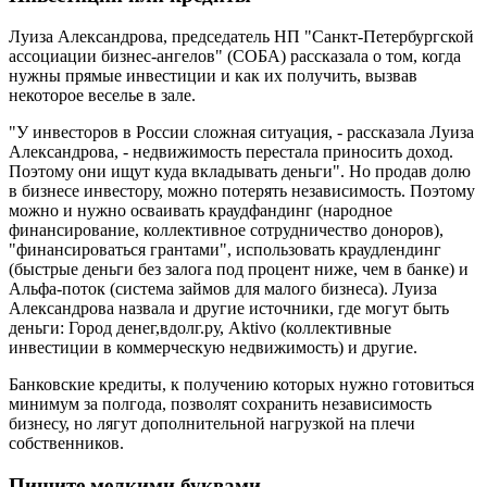
Луиза Александрова, председатель НП "Санкт-Петербургской
ассоциации бизнес-ангелов" (СОБА) рассказала о том, когда
нужны прямые инвестиции и как их получить, вызвав
некоторое веселье в зале.
"У инвесторов в России сложная ситуация, - рассказала Луиза
Александрова, - недвижимость перестала приносить доход.
Поэтому они ищут куда вкладывать деньги". Но продав долю
в бизнесе инвестору, можно потерять независимость. Поэтому
можно и нужно осваивать краудфандинг (народное
финансирование, коллективное сотрудничество доноров),
"финансироваться грантами", использовать краудлендинг
(быстрые деньги без залога под процент ниже, чем в банке) и
Альфа-поток (система займов для малого бизнеса). Луиза
Александрова назвала и другие источники, где могут быть
деньги: Город денег,вдолг.ру, Aktivo (коллективные
инвестиции в коммерческую недвижимость) и другие.
Банковские кредиты, к получению которых нужно готовиться
минимум за полгода, позволят сохранить независимость
бизнесу, но лягут дополнительной нагрузкой на плечи
собственников.
Пишите мелкими буквами