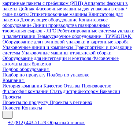
картонные пакеты с гребешком (РПП)
Аппараты фасовки в
пакеты Дойпак
Фасовочные машины для упаковки в стик /
саше пакеты
Этикетировочные машины
Клипсаторы для
пакетов
Дозирующее оборудование
Кондитерское
оборудование
Линии производства глазированных
творожных сырков - ЛГС
Роботизированные системы укладки
и паллетизации
Термоусадочное оборудование - ТУРБОПАК
Оборудование для групповой упаковки в картонные короба
Упаковочные линии и комплексы
Транспортёры и подающие
системы
Упаковочные машины итальянской сборки
Оборудование для интеграции и контроля
Фасовочные
автоматы для брикетов
Подбор оборудования
Подбор по продукту
Подбор по упаковке
Компания
История компании
Качество
Отзывы
Производство
Философия компании
Стать дистрибьютором
Вакансии
Проекты
Проекты по продукту
Проекты в регионах
Новости
Контакты
+7 (812) 443-51-29
Обратный звонок