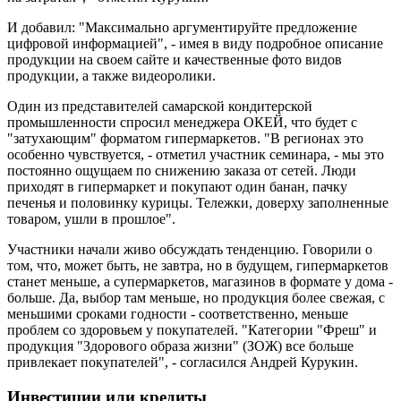
И добавил: "Максимально аргументируйте предложение
цифровой информацией", - имея в виду подробное описание
продукции на своем сайте и качественные фото видов
продукции, а также видеоролики.
Один из представителей самарской кондитерской
промышленности спросил менеджера ОКЕЙ, что будет с
"затухающим" форматом гипермаркетов. "В регионах это
особенно чувствуется, - отметил участник семинара, - мы это
постоянно ощущаем по снижению заказа от сетей. Люди
приходят в гипермаркет и покупают один банан, пачку
печенья и половинку курицы. Тележки, доверху заполненные
товаром, ушли в прошлое".
Участники начали живо обсуждать тенденцию. Говорили о
том, что, может быть, не завтра, но в будущем, гипермаркетов
станет меньше, а супермаркетов, магазинов в формате у дома -
больше. Да, выбор там меньше, но продукция более свежая, с
меньшими сроками годности - соответственно, меньше
проблем со здоровьем у покупателей. "Категории "Фреш" и
продукция "Здорового образа жизни" (ЗОЖ) все больше
привлекает покупателей", - согласился Андрей Курукин.
Инвестиции или кредиты