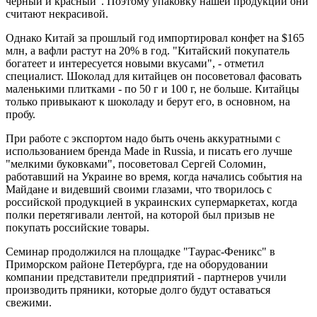
черный и красный". Поэтому упаковку нашей продукции они
считают некрасивой.
Однако Китай за прошлый год импортировал конфет на $165
млн, а вафли растут на 20% в год. "Китайский покупатель
богатеет и интересуется новыми вкусами", - отметил
специалист. Шоколад для китайцев он посоветовал фасовать
маленькими плитками - по 50 г и 100 г, не больше. Китайцы
только привыкают к шоколаду и берут его, в основном, на
пробу.
При работе с экспортом надо быть очень аккуратными с
использованием бренда Made in Russia, и писать его лучше
"мелкими буковками", посоветовал Сергей Соломин,
работавший на Украине во время, когда начались события на
Майдане и видевший своими глазами, что творилось с
российской продукцией в украинских супермаркетах, когда
полки перетягивали лентой, на которой был призыв не
покупать российские товары.
Семинар продолжился на площадке "Таурас-Феникс" в
Приморском районе Петербурга, где на оборудовании
компании представители предприятий - партнеров учили
производить пряники, которые долго будут оставаться
свежими.