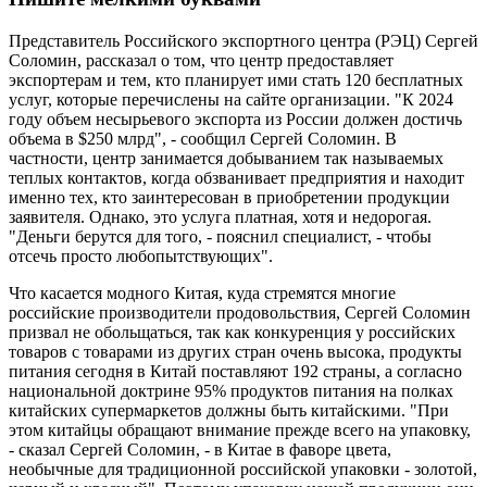
Представитель Российского экспортного центра (РЭЦ) Сергей
Соломин, рассказал о том, что центр предоставляет
экспортерам и тем, кто планирует ими стать 120 бесплатных
услуг, которые перечислены на сайте организации. "К 2024
году объем несырьевого экспорта из России должен достичь
объема в $250 млрд", - сообщил Сергей Соломин. В
частности, центр занимается добыванием так называемых
теплых контактов, когда обзванивает предприятия и находит
именно тех, кто заинтересован в приобретении продукции
заявителя. Однако, это услуга платная, хотя и недорогая.
"Деньги берутся для того, - пояснил специалист, - чтобы
отсечь просто любопытствующих".
Что касается модного Китая, куда стремятся многие
российские производители продовольствия, Сергей Соломин
призвал не обольщаться, так как конкуренция у российских
товаров с товарами из других стран очень высока, продукты
питания сегодня в Китай поставляют 192 страны, а согласно
национальной доктрине 95% продуктов питания на полках
китайских супермаркетов должны быть китайскими. "При
этом китайцы обращают внимание прежде всего на упаковку,
- сказал Сергей Соломин, - в Китае в фаворе цвета,
необычные для традиционной российской упаковки - золотой,