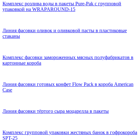
Комплекс розлива воды в пакеты Pure-Pak с групповой
упаковкой на WRAPAROUND-15
Линия фасовки оливок и оливковой пасты в пластиковые
стаканы
Комплекс фасовки замороженных мясных полуфабрикатов в
картонные короба
Линия фасовки готовых конфет Flow Pack в короба American
Case
Линия фасовки тёртого сыра моцарелла в пакеты
Комплекс групповой упаковки жестяных банок в гофрокороба
SPT-25