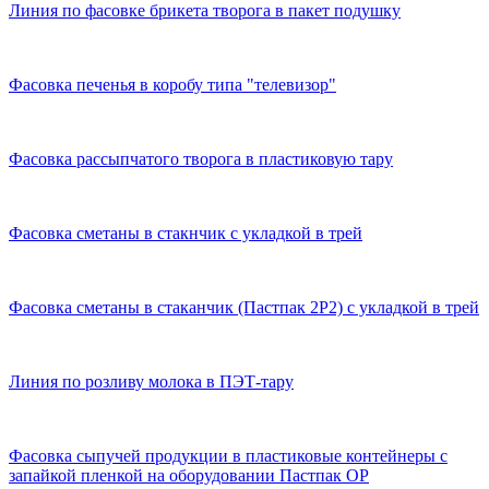
Линия по фасовке брикета творога в пакет подушку
Фасовка печенья в коробу типа "телевизор"
Фасовка рассыпчатого творога в пластиковую тару
Фасовка сметаны в стакнчик с укладкой в трей
Фасовка сметаны в стаканчик (Пастпак 2Р2) с укладкой в трей
Линия по розливу молока в ПЭТ-тару
Фасовка сыпучей продукции в пластиковые контейнеры с
запайкой пленкой на оборудовании Пастпак ОР