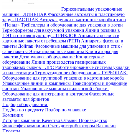
Горизонтальные упаковочные
машины - ЛИНЕПАК
Фасовочные автоматы в пластиковую
тару - ПАСТПАК
Автоукладчики в картонные коробки типа
«Пенал»
Трейсилеры и оборудование для упаковки в лотки
Термоформеры для вакуумной упаковки
Линии розлива в
ПЭТ и стеклянную тару - ТРИБЛОК
Аппараты розлива в
картонные пакеты с гребешком (РПП)
Аппараты фасовки в
пакеты Дойпак
Фасовочные машины для упаковки в стик /
саше пакеты
Этикетировочные машины
Клипсаторы для
пакетов
Дозирующее оборудование
Кондитерское
оборудование
Линии производства глазированных
творожных сырков - ЛГС
Роботизированные системы укладки
и паллетизации
Термоусадочное оборудование - ТУРБОПАК
Оборудование для групповой упаковки в картонные короба
Упаковочные линии и комплексы
Транспортёры и подающие
системы
Упаковочные машины итальянской сборки
Оборудование для интеграции и контроля
Фасовочные
автоматы для брикетов
Подбор оборудования
Подбор по продукту
Подбор по упаковке
Компания
История компании
Качество
Отзывы
Производство
Философия компании
Стать дистрибьютором
Вакансии
Проекты