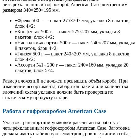
четырёхклапанный гофрокороб American Case внутренним
размером 340×250×195 мм.
«Фрея» 500 г — пакет 275×207 мм, укладка 8 пакетов,
блок 4×2;
«Конфеста» 500 г — пакет 275×207 мм, укладка 8
пакетов, блок 4×2;
«Насладжи-ассорти» 500 г — пакет 240×207 мм, укладка
8 пакетов, блок 4×2;
«Глизе» 500 г — пакет 240×207 мм, укладка 8 пакетов,
блок 4×2;
«Ассорти №1» 200 г — пакет 240×160 мм, укладка 20
пакетов, блок 5×4.
Размер вложений не должен превышать объём короба. При
изменении ассортимента, габаритов пакета или количества
вложений схема укладки должна быть проверена по
фактическому продукту и таре.
Работа с гофрокоробом American Case
Участок транспортной упаковки рассчитан на работу с
четырёхклапанным гофрокоробом American Case. Заготовка
должна иметь стабильную геометрию, ровные линии сгиба,