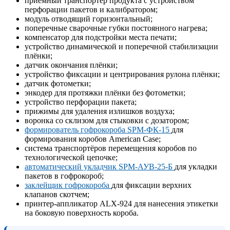
приёмный транспортёр продукта с устройством
перфорации пакетов и калибратором;
модуль отводящий горизонтальный;
поперечные сварочные губки постоянного нагрева;
компенсатор для подстройки места печати;
устройство динамической и поперечной стабилизации
плёнки;
датчик окончания плёнки;
устройство фиксации и центрирования рулона плёнки;
датчик фотометки;
энкодер для протяжки плёнки без фотометки;
устройство перфорации пакета;
прижимы для удаления излишков воздуха;
воронка со склизом для стыковки с дозатором;
формирователь гофрокороба SPM-ФК-15
для
формирования коробов American Case;
система транспортёров перемещения коробов по
технологической цепочке;
автоматический укладчик SPM-АУВ-25-Б
для укладки
пакетов в гофрокороб;
заклейщик гофрокороба
для фиксации верхних
клапанов скотчем;
принтер-аппликатор ALX-924 для нанесения этикетки
на боковую поверхность короба.