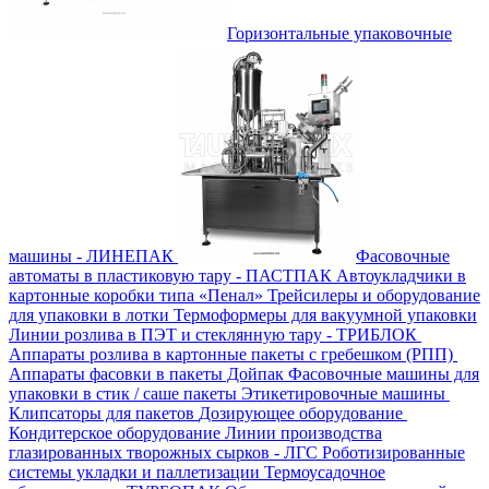
Горизонтальные упаковочные
машины - ЛИНЕПАК
Фасовочные
автоматы в пластиковую тару - ПАСТПАК
Автоукладчики в
картонные коробки типа «Пенал»
Трейсилеры и оборудование
для упаковки в лотки
Термоформеры для вакуумной упаковки
Линии розлива в ПЭТ и стеклянную тару - ТРИБЛОК
Аппараты розлива в картонные пакеты с гребешком (РПП)
Аппараты фасовки в пакеты Дойпак
Фасовочные машины для
упаковки в стик / саше пакеты
Этикетировочные машины
Клипсаторы для пакетов
Дозирующее оборудование
Кондитерское оборудование
Линии производства
глазированных творожных сырков - ЛГС
Роботизированные
системы укладки и паллетизации
Термоусадочное