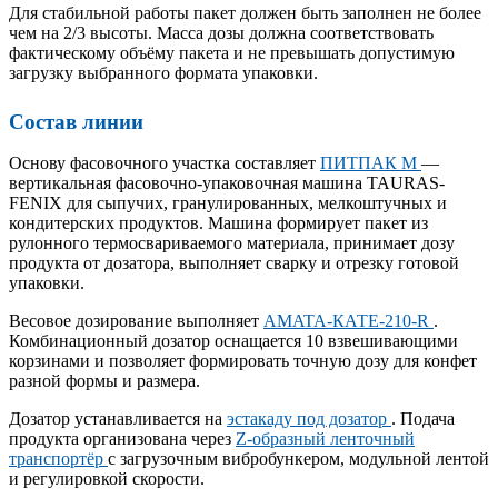
Для стабильной работы пакет должен быть заполнен не более
чем на 2/3 высоты. Масса дозы должна соответствовать
фактическому объёму пакета и не превышать допустимую
загрузку выбранного формата упаковки.
Состав линии
Основу фасовочного участка составляет
ПИТПАК М
—
вертикальная фасовочно-упаковочная машина TAURAS-
FENIX для сыпучих, гранулированных, мелкоштучных и
кондитерских продуктов. Машина формирует пакет из
рулонного термосвариваемого материала, принимает дозу
продукта от дозатора, выполняет сварку и отрезку готовой
упаковки.
Весовое дозирование выполняет
AMATA-КАТЕ-210-R
.
Комбинационный дозатор оснащается 10 взвешивающими
корзинами и позволяет формировать точную дозу для конфет
разной формы и размера.
Дозатор устанавливается на
эстакаду под дозатор
. Подача
продукта организована через
Z-образный ленточный
транспортёр
с загрузочным вибробункером, модульной лентой
и регулировкой скорости.