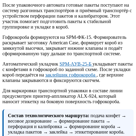
После упаковочного автомата готовые пакеты поступают на
систему разгонных транспортёров и приёмный транспортёр с
устройством перфорации пакетов и калибратором. Этот
участок помогает подготовить пакеты к стабильной
группировке и укладке в короб.
Гофрокороба формируются на SPM-ФК-15. Формирователь
раскрывает заготовку American Case, формирует короб из
замкнутой высечки, закрывает нижние клапаны и подаёт
сформированную тару дальше по транспортной системе.
Автоматический укладчик
SPM-АУВ-25-Б
укладывает пакеты
с конфетами в гофрокороб по заданной схеме. После укладки
короб передаётся на
заклейщик гофрокороба
, где верхние
клапаны закрываются и фиксируются скотчем.
Для маркировки транспортной упаковки в составе линии
предусмотрен принтер-аппликатор ALX-924, который
наносит этикетку на боковую поверхность гофрокороба.
Состав технологического маршрута:
подача конфет →
весовое дозирование → формирование пакета →
перфорация и калибровка → формирование короба →
укладка пакетов → заклейка → этикетирование короба.