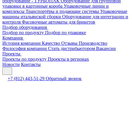
оборудование - ТУРБОПАК
Оборудование для групповой
упаковки в картонные короба
Упаковочные линии и
комплексы
Транспортёры и подающие системы
Упаковочные
машины итальянской сборки
Оборудование для интеграции и
контроля
Фасовочные автоматы для брикетов
Подбор оборудования
Подбор по продукту
Подбор по упаковке
Компания
История компании
Качество
Отзывы
Производство
Философия компании
Стать дистрибьютором
Вакансии
Проекты
Проекты по продукту
Проекты в регионах
Новости
Контакты
+7 (812) 443-51-29
Обратный звонок