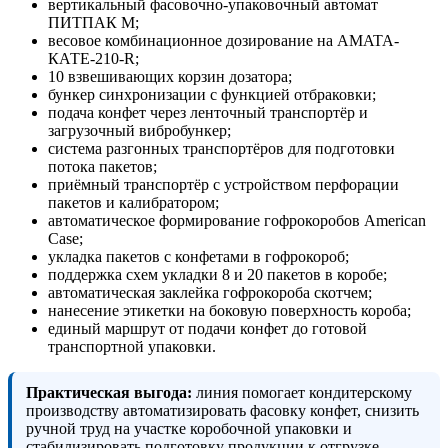
вертикальный фасовочно-упаковочный автомат
ПИТПАК М;
весовое комбинационное дозирование на AMATA-
КАТЕ-210-R;
10 взвешивающих корзин дозатора;
бункер синхронизации с функцией отбраковки;
подача конфет через ленточный транспортёр и
загрузочный вибробункер;
система разгонных транспортёров для подготовки
потока пакетов;
приёмный транспортёр с устройством перфорации
пакетов и калибратором;
автоматическое формирование гофрокоробов American
Case;
укладка пакетов с конфетами в гофрокороб;
поддержка схем укладки 8 и 20 пакетов в коробе;
автоматическая заклейка гофрокороба скотчем;
нанесение этикетки на боковую поверхность короба;
единый маршрут от подачи конфет до готовой
транспортной упаковки.
Практическая выгода:
линия помогает кондитерскому
производству автоматизировать фасовку конфет, снизить
ручной труд на участке коробочной упаковки и
стабилизировать подготовку продукции к отгрузке.