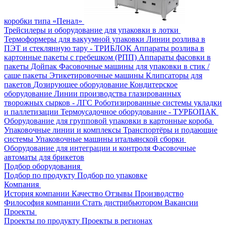
коробки типа «Пенал»
Трейсилеры и оборудование для упаковки в лотки
Термоформеры для вакуумной упаковки
Линии розлива в
ПЭТ и стеклянную тару - ТРИБЛОК
Аппараты розлива в
картонные пакеты с гребешком (РПП)
Аппараты фасовки в
пакеты Дойпак
Фасовочные машины для упаковки в стик /
саше пакеты
Этикетировочные машины
Клипсаторы для
пакетов
Дозирующее оборудование
Кондитерское
оборудование
Линии производства глазированных
творожных сырков - ЛГС
Роботизированные системы укладки
и паллетизации
Термоусадочное оборудование - ТУРБОПАК
Оборудование для групповой упаковки в картонные короба
Упаковочные линии и комплексы
Транспортёры и подающие
системы
Упаковочные машины итальянской сборки
Оборудование для интеграции и контроля
Фасовочные
автоматы для брикетов
Подбор оборудования
Подбор по продукту
Подбор по упаковке
Компания
История компании
Качество
Отзывы
Производство
Философия компании
Стать дистрибьютором
Вакансии
Проекты
Проекты по продукту
Проекты в регионах