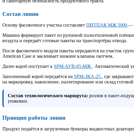
и санитарную безопасность продуктового тракта.
Состав линии
Основу фасовочного участка составляет
ПИТПАК МЖ 5000
— 
Машина формирует пакет из рулонной полиэтиленовой плёнки
воздуха и передаёт готовые пакеты на транспортёры отвода.
После фасовочного модуля пакеты передаются на участок гру
American Case и заклеивает нижние клапаны скотчем.
Далее короб поступает к
SPM-АУВ-85-МЖ
. Автоматический у
Заполненный короб передаётся на
SPM-ЗКА-25
, где закрываю
на маркировку, накопление, паллетирование или склад готовой
Состав технологического маршрута:
розлив в пакет-подуш
упаковки.
Принцип работы линии
Продукт подаётся в загрузочные бункеры жидкостных дозаторо