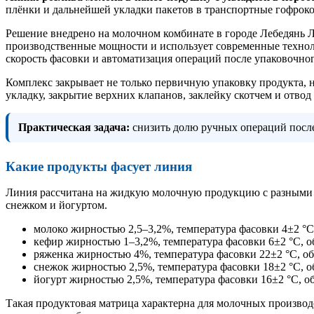
плёнки и дальнейшей укладки пакетов в транспортные гофроко
Решение внедрено на молочном комбинате в городе Лебедянь 
производственные мощности и использует современные техноло
скорость фасовки и автоматизация операций после упаковочног
Комплекс закрывает не только первичную упаковку продукта, 
укладку, закрытие верхних клапанов, заклейку скотчем и отвод
Практическая задача:
снизить долю ручных операций после
Какие продукты фасует линия
Линия рассчитана на жидкую молочную продукцию с разными т
снежком и йогуртом.
молоко жирностью 2,5–3,2%, температура фасовки 4±2 °C,
кефир жирностью 1–3,2%, температура фасовки 6±2 °C, об
ряженка жирностью 4%, температура фасовки 22±2 °C, об
снежок жирностью 2,5%, температура фасовки 18±2 °C, о
йогурт жирностью 2,5%, температура фасовки 16±2 °C, об
Такая продуктовая матрица характерна для молочных производс