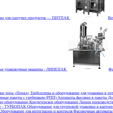
ины для сыпучих продуктов — ПИТПАК
Ве
ные упаковочные машины - ЛИНЕПАК
Фа
бки типа «Пенал»
Трейсилеры и оборудование для упаковки в ло
онные пакеты с гребешком (РПП)
Аппараты фасовки в пакеты Д
е оборудование
Кондитерское оборудование
Линии производст
ие - ТУРБОПАК
Оборудование для групповой упаковки в картон
Оборудование для интеграции и контроля
Фасовочные автоматы 