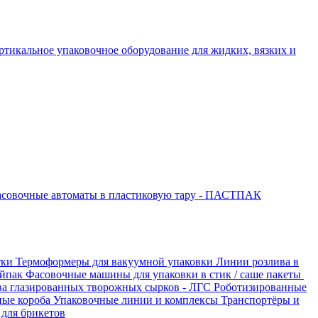
ртикальное упаковочное оборудование для жидких, вязких и
совочные автоматы в пластиковую тару - ПАСТПАК
тки
Термоформеры для вакуумной упаковки
Линии розлива в
ойпак
Фасовочные машины для упаковки в стик / саше пакеты
ва глазированных творожных сырков - ЛГС
Роботизированные
ные короба
Упаковочные линии и комплексы
Транспортёры и
для брикетов