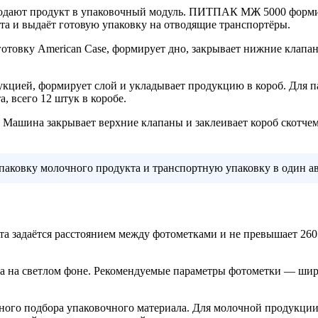
дают продукт в упаковочный модуль. ПИТПАК МЖ 5000 формиру
ета и выдаёт готовую упаковку на отводящие транспортёры.
готовку American Case, формирует дно, закрывает нижние клапа
цией, формирует слой и укладывает продукцию в короб. Для паке
а, всего 12 штук в коробе.
Машина закрывает верхние клапаны и заклеивает короб скотчем.
паковку молочного продукта и транспортную упаковку в один а
а задаётся расстоянием между фотометками и не превышает 260
тка на светлом фоне. Рекомендуемые параметры фотометки — ши
ого подбора упаковочного материала. Для молочной продукции э