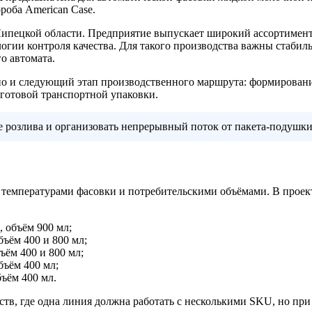
роба American Case.
Липецкой области. Предприятие выпускает широкий ассортимент
гии контроля качества. Для такого производства важны стабил
о автомата.
но и следующий этап производственного маршрута: формировани
 готовой транспортной упаковки.
 розлива и организовать непрерывный поток от пакета-подушки 
емпературами фасовки и потребительскими объёмами. В проекте
 объём 900 мл;
ъём 400 и 800 мл;
ъём 400 и 800 мл;
бъём 400 мл;
ъём 400 мл.
тв, где одна линия должна работать с несколькими SKU, но при 