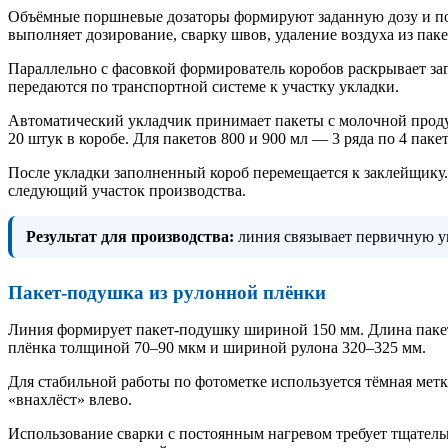
Объёмные поршневые дозаторы формируют заданную дозу и по
выполняет дозирование, сварку швов, удаление воздуха из пак
Параллельно с фасовкой формирователь коробов раскрывает за
передаются по транспортной системе к участку укладки.
Автоматический укладчик принимает пакеты с молочной продук
20 штук в коробе. Для пакетов 800 и 900 мл — 3 ряда по 4 пакет
После укладки заполненный короб перемещается к заклейщику. 
следующий участок производства.
Результат для производства:
линия связывает первичную у
Пакет-подушка из рулонной плёнки
Линия формирует пакет-подушку шириной 150 мм. Длина пакет
плёнка толщиной 70–90 мкм и шириной рулона 320–325 мм.
Для стабильной работы по фотометке используется тёмная ме
«внахлёст» влево.
Использование сварки с постоянным нагревом требует тщательн