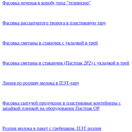
Фасовка печенья в коробу типа "телевизор"
Фасовка рассыпчатого творога в пластиковую тару
Фасовка сметаны в стакнчик с укладкой в трей
Фасовка сметаны в стаканчик (Пастпак 2Р2) с укладкой в трей
Линия по розливу молока в ПЭТ-тару
Фасовка сыпучей продукции в пластиковые контейнеры с
запайкой пленкой на оборудовании Пастпак ОР
Розлив молока в пакет с гребешком. ПЭТ розлив