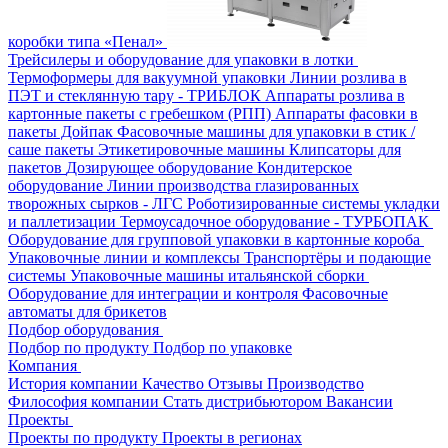
коробки типа «Пенал»
Трейсилеры и оборудование для упаковки в лотки
Термоформеры для вакуумной упаковки
Линии розлива в
ПЭТ и стеклянную тару - ТРИБЛОК
Аппараты розлива в
картонные пакеты с гребешком (РПП)
Аппараты фасовки в
пакеты Дойпак
Фасовочные машины для упаковки в стик /
саше пакеты
Этикетировочные машины
Клипсаторы для
пакетов
Дозирующее оборудование
Кондитерское
оборудование
Линии производства глазированных
творожных сырков - ЛГС
Роботизированные системы укладки
и паллетизации
Термоусадочное оборудование - ТУРБОПАК
Оборудование для групповой упаковки в картонные короба
Упаковочные линии и комплексы
Транспортёры и подающие
системы
Упаковочные машины итальянской сборки
Оборудование для интеграции и контроля
Фасовочные
автоматы для брикетов
Подбор оборудования
Подбор по продукту
Подбор по упаковке
Компания
История компании
Качество
Отзывы
Производство
Философия компании
Стать дистрибьютором
Вакансии
Проекты
Проекты по продукту
Проекты в регионах