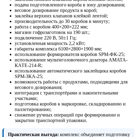
подача подготовленного короба в зону дозирования;
весовое дозирование продукта в короб;
заклейка верхних клапанов клейкой лентой;
производительность до 30 коробов в минуту;
работа с коробом 400×200×222 мм;
магазин гофрозаготовок на 190 шт.;
подключение 220 В, 50±1 Гц;
установленная мощность 2,2 кВт;
габариты комплекса 6100×2800×1900 мм;
использование формирователя коробов SPM-ФК-25;
использование мультиголовочного дозатора AMATA-
КАТЕ-214-R;
использование автоматического заклейщика коробов
SPM-ЗКА-25;
возможность работы с продуктами, подходящими для
весового дозирования;
интеграция с транспортёрами и накопительными
участками;
подготовка коробов к маркировке, складированию и
паллетированию;
снижение ручных операций при формировании и
закрытии транспортной упаковки.
Практическая выгода:
комплекс объединяет подготовку