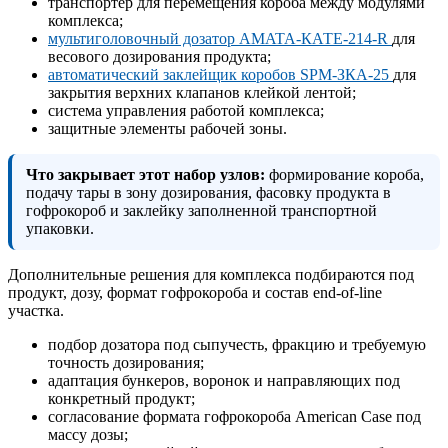
транспортёр для перемещения короба между модулями
комплекса;
мультиголовочный дозатор AMATA-КАТЕ-214-R
для
весового дозирования продукта;
автоматический заклейщик коробов SPM-ЗКА-25
для
закрытия верхних клапанов клейкой лентой;
система управления работой комплекса;
защитные элементы рабочей зоны.
Что закрывает этот набор узлов:
формирование короба,
подачу тары в зону дозирования, фасовку продукта в
гофрокороб и заклейку заполненной транспортной
упаковки.
Дополнительные решения для комплекса подбираются под
продукт, дозу, формат гофрокороба и состав end-of-line
участка.
подбор дозатора под сыпучесть, фракцию и требуемую
точность дозирования;
адаптация бункеров, воронок и направляющих под
конкретный продукт;
согласование формата гофрокороба American Case под
массу дозы;