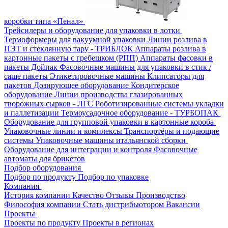
коробки типа «Пенал»
Трейсилеры и оборудование для упаковки в лотки
Термоформеры для вакуумной упаковки
Линии розлива в
ПЭТ и стеклянную тару - ТРИБЛОК
Аппараты розлива в
картонные пакеты с гребешком (РПП)
Аппараты фасовки в
пакеты Дойпак
Фасовочные машины для упаковки в стик /
саше пакеты
Этикетировочные машины
Клипсаторы для
пакетов
Дозирующее оборудование
Кондитерское
оборудование
Линии производства глазированных
творожных сырков - ЛГС
Роботизированные системы укладки
и паллетизации
Термоусадочное оборудование - ТУРБОПАК
Оборудование для групповой упаковки в картонные короба
Упаковочные линии и комплексы
Транспортёры и подающие
системы
Упаковочные машины итальянской сборки
Оборудование для интеграции и контроля
Фасовочные
автоматы для брикетов
Подбор оборудования
Подбор по продукту
Подбор по упаковке
Компания
История компании
Качество
Отзывы
Производство
Философия компании
Стать дистрибьютором
Вакансии
Проекты
Проекты по продукту
Проекты в регионах