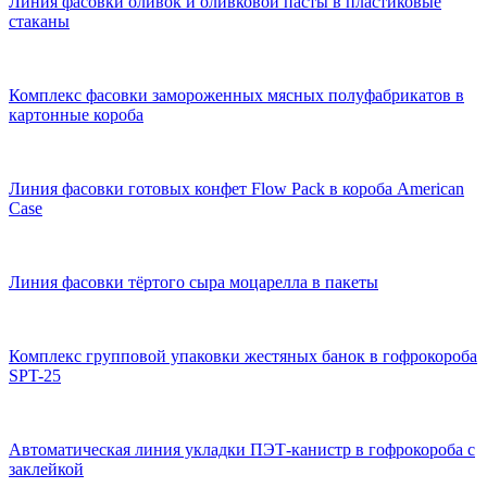
Линия фасовки оливок и оливковой пасты в пластиковые
стаканы
Комплекс фасовки замороженных мясных полуфабрикатов в
картонные короба
Линия фасовки готовых конфет Flow Pack в короба American
Case
Линия фасовки тёртого сыра моцарелла в пакеты
Комплекс групповой упаковки жестяных банок в гофрокороба
SPT-25
Автоматическая линия укладки ПЭТ-канистр в гофрокороба с
заклейкой