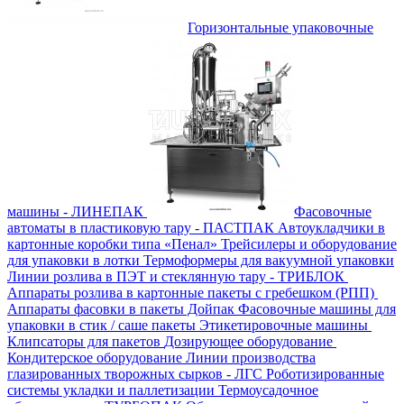
Горизонтальные упаковочные
машины - ЛИНЕПАК
Фасовочные
автоматы в пластиковую тару - ПАСТПАК
Автоукладчики в
картонные коробки типа «Пенал»
Трейсилеры и оборудование
для упаковки в лотки
Термоформеры для вакуумной упаковки
Линии розлива в ПЭТ и стеклянную тару - ТРИБЛОК
Аппараты розлива в картонные пакеты с гребешком (РПП)
Аппараты фасовки в пакеты Дойпак
Фасовочные машины для
упаковки в стик / саше пакеты
Этикетировочные машины
Клипсаторы для пакетов
Дозирующее оборудование
Кондитерское оборудование
Линии производства
глазированных творожных сырков - ЛГС
Роботизированные
системы укладки и паллетизации
Термоусадочное