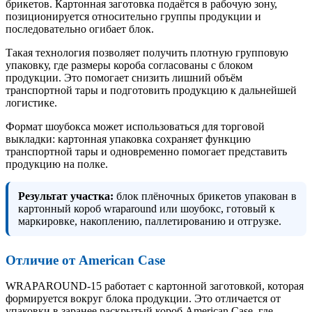
брикетов. Картонная заготовка подаётся в рабочую зону,
позиционируется относительно группы продукции и
последовательно огибает блок.
Такая технология позволяет получить плотную групповую
упаковку, где размеры короба согласованы с блоком
продукции. Это помогает снизить лишний объём
транспортной тары и подготовить продукцию к дальнейшей
логистике.
Формат шоубокса может использоваться для торговой
выкладки: картонная упаковка сохраняет функцию
транспортной тары и одновременно помогает представить
продукцию на полке.
Результат участка:
блок плёночных брикетов упакован в
картонный короб wraparound или шоубокс, готовый к
маркировке, накоплению, паллетированию и отгрузке.
Отличие от American Case
WRAPAROUND-15 работает с картонной заготовкой, которая
формируется вокруг блока продукции. Это отличается от
упаковки в заранее раскрытый короб American Case, где