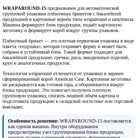
WRAPAROUND-15
предназначен для автоматической
групповой упаковки плёночных брикетов с бакалейной
продукцией в картонные короба типа wraparound и шоубоксы.
Машина формирует блок продукции, подаёт картонную
заготовку и формирует короб вокруг группы упаковок.
Плёночный брикет — это плотная первичная упаковка в виде
пакета «подушка», которая сохраняет форму и может быть
собрана в устойчивый блок. Такой формат подходит для
бакалейной продукции: гречки, риса, макаронных изделий,
круп и аналогичных продуктов.
Технология wraparound отличается от упаковки в заранее
сформированный короб American Case. Картонная заготовка
не раскрывается как готовая тара, а оборачивается вокруг
блока продукции. Это помогает получить плотную
групповую упаковку, снизить лишний объём картона и
подготовить продукцию к складской логистике или торговой
выкладке.
Особенность решения:
WRAPAROUND-15 поставляется
как единая машина. Внутри оборудования
предусмотрены узел группирования блока продукции,
участок подачи картонной заготовки, формирователь