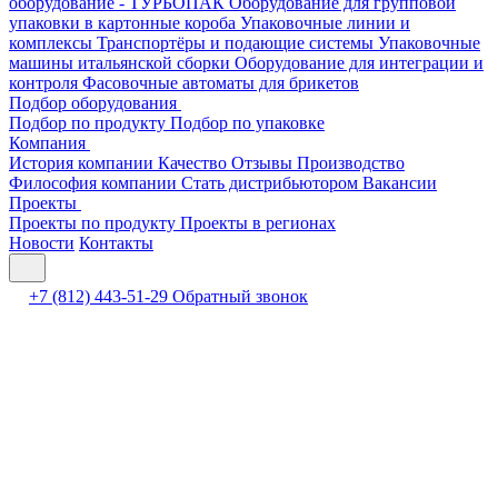
оборудование - ТУРБОПАК
Оборудование для групповой
упаковки в картонные короба
Упаковочные линии и
комплексы
Транспортёры и подающие системы
Упаковочные
машины итальянской сборки
Оборудование для интеграции и
контроля
Фасовочные автоматы для брикетов
Подбор оборудования
Подбор по продукту
Подбор по упаковке
Компания
История компании
Качество
Отзывы
Производство
Философия компании
Стать дистрибьютором
Вакансии
Проекты
Проекты по продукту
Проекты в регионах
Новости
Контакты
+7 (812) 443-51-29
Обратный звонок