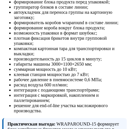
формирование блока продукта перед упаковкой;
группиратор блоков в составе линии;
автоукладчик для переноса группы на картонную
заготовку;
формирователь коробов wraparound в составе линии;
формирование короба вокруг блока продукта;
возможность упаковки в формат шоубокс;
плотная фиксация брикетов внутри групповой
упаковки;
компактная картонная тара для транспортировки и
выкладки;
производительность до 15 циклов в минуту;
габариты машины 3000×1100×2650 мм;
суммарная мощность до 10 кВт;
клеевая станция мощностью до 7 кВт;
рабочее давление в пневмосистеме 0,6 МПа;
расход воздуха 600 нл/мин;
интеграция с подающими транспортёрами;
интеграция с маркировкой, накоплением и
паллетированием;
решение для end-of-line участка масложирового
производства.
Практическая выгода:
WRAPAROUND-15 формирует