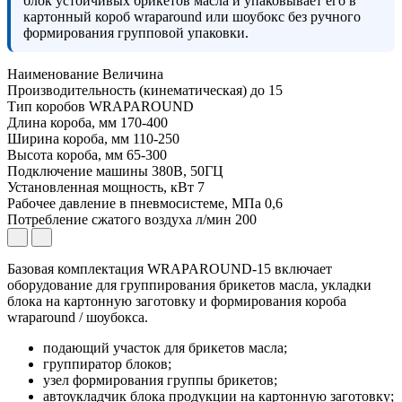
блок устойчивых брикетов масла и упаковывает его в
картонный короб wraparound или шоубокс без ручного
формирования групповой упаковки.
Наименование
Величина
Производительность (кинематическая) до
15
Тип коробов
WRAPAROUND
Длина короба, мм
170-400
Ширина короба, мм
110-250
Высота короба, мм
65-300
Подключение машины
380В, 50ГЦ
Установленная мощность, кВт
7
Рабочее давление в пневмосистеме, МПа
0,6
Потребление сжатого воздуха л/мин
200
Базовая комплектация WRAPAROUND-15 включает
оборудование для группирования брикетов масла, укладки
блока на картонную заготовку и формирования короба
wraparound / шоубокса.
подающий участок для брикетов масла;
группиратор блоков;
узел формирования группы брикетов;
автоукладчик блока продукции на картонную заготовку;