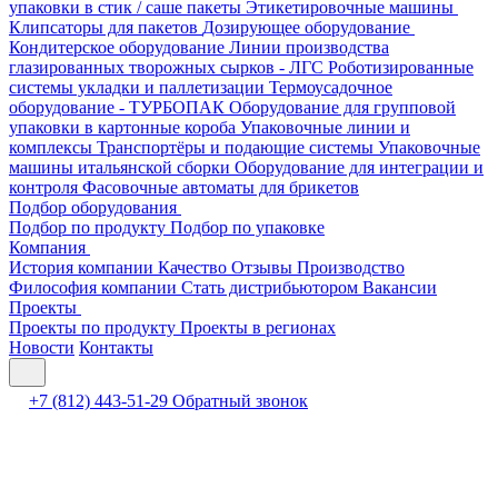
упаковки в стик / саше пакеты
Этикетировочные машины
Клипсаторы для пакетов
Дозирующее оборудование
Кондитерское оборудование
Линии производства
глазированных творожных сырков - ЛГС
Роботизированные
системы укладки и паллетизации
Термоусадочное
оборудование - ТУРБОПАК
Оборудование для групповой
упаковки в картонные короба
Упаковочные линии и
комплексы
Транспортёры и подающие системы
Упаковочные
машины итальянской сборки
Оборудование для интеграции и
контроля
Фасовочные автоматы для брикетов
Подбор оборудования
Подбор по продукту
Подбор по упаковке
Компания
История компании
Качество
Отзывы
Производство
Философия компании
Стать дистрибьютором
Вакансии
Проекты
Проекты по продукту
Проекты в регионах
Новости
Контакты
+7 (812) 443-51-29
Обратный звонок