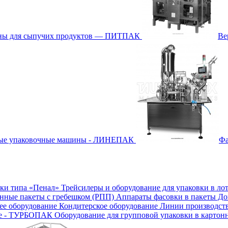
ины для сыпучих продуктов — ПИТПАК
Ве
ные упаковочные машины - ЛИНЕПАК
Фа
бки типа «Пенал»
Трейсилеры и оборудование для упаковки в ло
онные пакеты с гребешком (РПП)
Аппараты фасовки в пакеты Д
е оборудование
Кондитерское оборудование
Линии производст
ие - ТУРБОПАК
Оборудование для групповой упаковки в картон