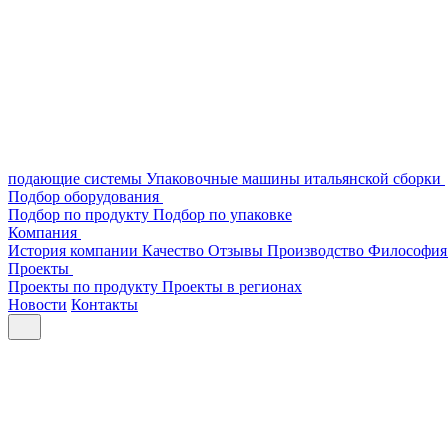
подающие системы
Упаковочные машины итальянской сборки
Подбор оборудования
Подбор по продукту
Подбор по упаковке
Компания
История компании
Качество
Отзывы
Производство
Философия
Проекты
Проекты по продукту
Проекты в регионах
Новости
Контакты