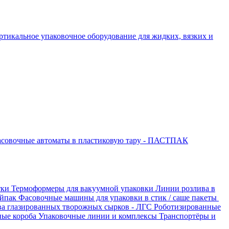
ртикальное упаковочное оборудование для жидких, вязких и
совочные автоматы в пластиковую тару - ПАСТПАК
тки
Термоформеры для вакуумной упаковки
Линии розлива в
ойпак
Фасовочные машины для упаковки в стик / саше пакеты
ва глазированных творожных сырков - ЛГС
Роботизированные
ные короба
Упаковочные линии и комплексы
Транспортёры и