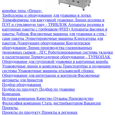
коробки типа «Пенал»
Трейсилеры и оборудование для упаковки в лотки
Термоформеры для вакуумной упаковки
Линии розлива в
ПЭТ и стеклянную тару - ТРИБЛОК
Аппараты розлива в
картонные пакеты с гребешком (РПП)
Аппараты фасовки в
пакеты Дойпак
Фасовочные машины для упаковки в стик /
саше пакеты
Этикетировочные машины
Клипсаторы для
пакетов
Дозирующее оборудование
Кондитерское
оборудование
Линии производства глазированных
творожных сырков - ЛГС
Роботизированные системы укладки
и паллетизации
Термоусадочное оборудование - ТУРБОПАК
Оборудование для групповой упаковки в картонные короба
Упаковочные линии и комплексы
Транспортёры и подающие
системы
Упаковочные машины итальянской сборки
Оборудование для интеграции и контроля
Фасовочные
автоматы для брикетов
Подбор оборудования
Подбор по продукту
Подбор по упаковке
Компания
История компании
Качество
Отзывы
Производство
Философия компании
Стать дистрибьютором
Вакансии
Проекты
Проекты по продукту
Проекты в регионах