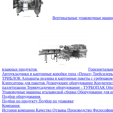
Вертикальные упаковочные маш
влажных продуктов
Горизонталь
Автоукладчики в картонные коробки типа «Пенал»
Трейсилеры
ТРИБЛОК
Аппараты розлива в картонные пакеты с гребешко
Клипсаторы для пакетов
Дозирующее оборудование
Кондитерс
паллетизации
Термоусадочное оборудование - ТУРБОПАК
Обо
Упаковочные машины итальянской сборки
Оборудование для и
Подбор оборудования
Подбор по продукту
Подбор по упаковке
Компания
История компании
Качество
Отзывы
Производство
Философия