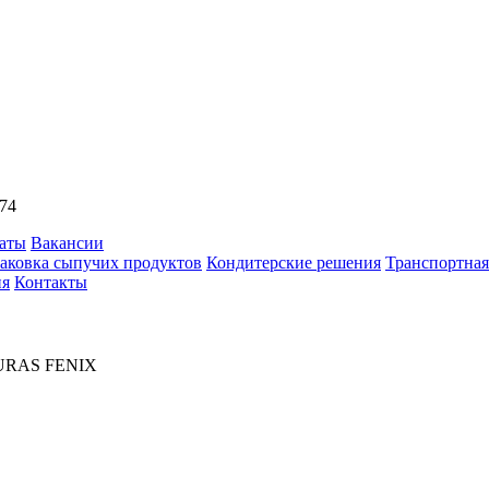
74
аты
Вакансии
аковка сыпучих продуктов
Кондитерские решения
Транспортная
ия
Контакты
URAS FENIX