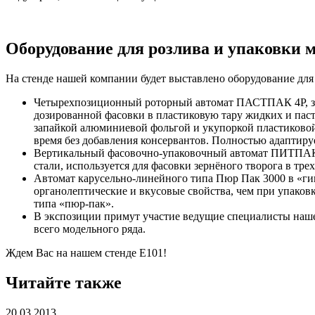
Оборудование для розлива и упаковки 
На стенде нашей компании будет выставлено оборудование дл
Четырехпозиционный роторный автомат ПАСТПАК 4Р, зар
дозированной фасовки в пластиковую тару жидких и пас
запайкой алюминиевой фольгой и укупоркой пластиковой
время без добавления консервантов. Полностью адаптир
Вертикальный фасовочно-упаковочный автомат ПИТПАК
стали, используется для фасовки зернёного творога в тр
Автомат карусельно-линейного типа Пюр Пак 3000 в «гиг
органолептические и вкусовые свойства, чем при упаков
типа «пюр-пак».
В экспозиции примут участие ведущие специалисты нашег
всего модельного ряда.
Ждем Вас на нашем стенде Е101!
Читайте также
20.03.2013