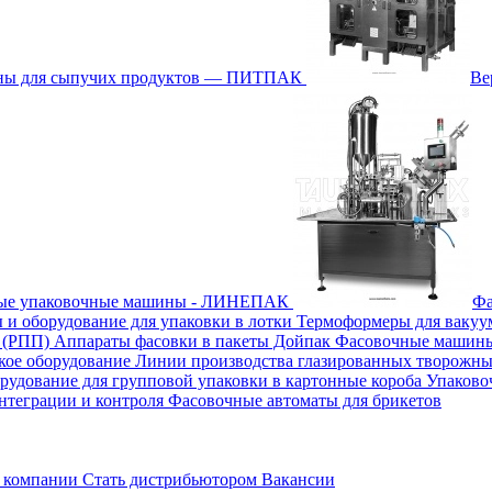
ины для сыпучих продуктов — ПИТПАК
Ве
ные упаковочные машины - ЛИНЕПАК
Фа
 и оборудование для упаковки в лотки
Термоформеры для вакуу
м (РПП)
Аппараты фасовки в пакеты Дойпак
Фасовочные машины 
кое оборудование
Линии производства глазированных творожны
рудование для групповой упаковки в картонные короба
Упаково
нтеграции и контроля
Фасовочные автоматы для брикетов
 компании
Стать дистрибьютором
Вакансии