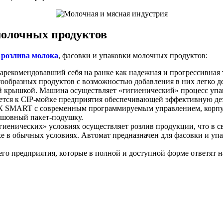
молочных продуктов
я
розлива молока
, фасовки и упаковки молочных продуктов:
екомендовавший себя на ранке как надежная и прогрессивная 
тообразных продуктов с возможностью добавления в них легко
 крышкой. Машина осуществляет «гигиенический» процесс упак
уется к CIP-мойке предприятия обеспечивающей эффективную д
 SMART с современным программируемым управлением, корпу
ехшовный пакет-подушку.
иенических» условиях осуществляет розлив продукции, что в св
ке в обычных условиях. Автомат предназначен для фасовки и у
о предприятия, которые в полной и доступной форме ответят н