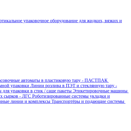
ртикальное упаковочное оборудование для жидких, вязких и
совочные автоматы в пластиковую тару - ПАСТПАК
мной упаковки
Линии розлива в ПЭТ и стеклянную тару -
для упаковки в стик / саше пакеты
Этикетировочные машины
х сырков - ЛГС
Роботизированные системы укладки и
чные линии и комплексы
Транспортёры и подающие системы