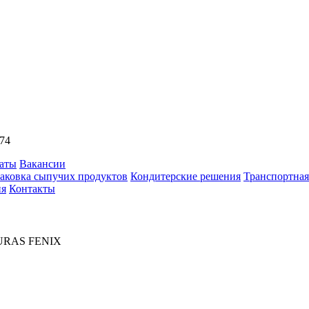
74
аты
Вакансии
аковка сыпучих продуктов
Кондитерские решения
Транспортная
ия
Контакты
URAS FENIX