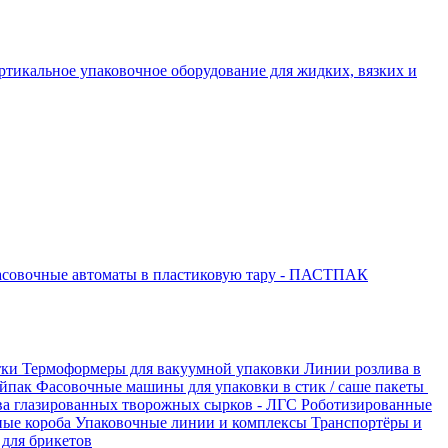
ртикальное упаковочное оборудование для жидких, вязких и
совочные автоматы в пластиковую тару - ПАСТПАК
тки
Термоформеры для вакуумной упаковки
Линии розлива в
ойпак
Фасовочные машины для упаковки в стик / саше пакеты
ва глазированных творожных сырков - ЛГС
Роботизированные
ные короба
Упаковочные линии и комплексы
Транспортёры и
для брикетов