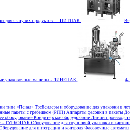
ины для сыпучих продуктов — ПИТПАК
Ве
ные упаковочные машины - ЛИНЕПАК
Фа
бки типа «Пенал»
Трейсилеры и оборудование для упаковки в ло
онные пакеты с гребешком (РПП)
Аппараты фасовки в пакеты Д
е оборудование
Кондитерское оборудование
Линии производст
ие - ТУРБОПАК
Оборудование для групповой упаковки в картон
Оборудование для интеграции и контроля
Фасовочные автоматы 