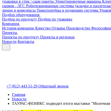
упаковки в стик / саше пакеты
Этикетировочные машины
Клип
сырков - ЛГС
Роботизированные системы укладки и паллетиз
линии и комплексы
Транспортёры и подающие системы
Упако
Подбор оборудования
Подбор по продукту
Подбор по упаковке
Компания
История компании
Качество
Отзывы
Производство
Философия
Проекты
Проекты по продукту
Проекты в регионах
Новости
Контакты
+7 (812) 443-51-29
Обратный звонок
Главная
Новости
ТАУРАС-ФЕНИКС подводит итоги выставки "Молочная и