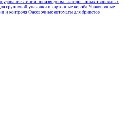
орудование
Линии производства глазированных творожных
ля групповой упаковки в картонные короба
Упаковочные
ии и контроля
Фасовочные автоматы для брикетов