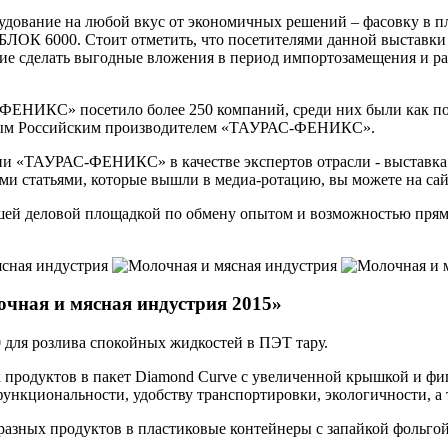
вание на любой вкус от экономичных решений – фасовку в пл
ЛОК 6000. Стоит отметить, что посетителями данной выставки 
ие сделать выгодные вложения в период импортозамещения и р
ФЕНИКС» посетило более 250 компаний, среди них были как по
стным Российским производителем «ТАУРАС-ФЕНИКС».
и «ТАУРАС-ФЕНИКС» в качестве экспертов отрасли - выставка 
ми статьями, которые вышли в медиа-ротацию, вы можете на сай
шей деловой площадкой по обмену опытом и возможностью прям
очная и мясная индустрия 2015»
я розлива спокойных жидкостей в ПЭТ тару.
продуктов в пакет Diamond Curve с увеличенной крышкой и фи
функциональности, удобству транспортировки, экологичности, а
разных продуктов в пластиковые контейнеры с запайкой фольго