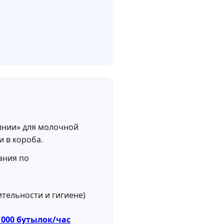
линии» для молочной
и в короба.
ания по
 000 бутылок/час