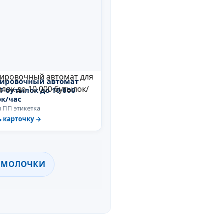
тировочный автомат
Т-бутылок до 10 000
к/час
 ПП этикетка
 карточку →
Я МОЛОЧКИ