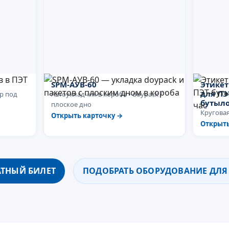
SPM-АУВ-60
Этике
для ПЭ
р под
Автоукладчик в короба • doypack /
бутыло
плоское дно
Круговая
Открыть карточку →
Открыть
АТНЫЙ БИЛЕТ
ПОДОБРАТЬ ОБОРУДОВАНИЕ ДЛ