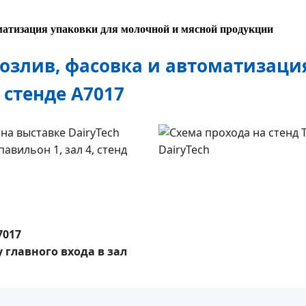
матизация упаковки для молочной и мясной продукции
 розлив, фасовка и автоматизац
 стенде A7017
7017
у главного входа в зал