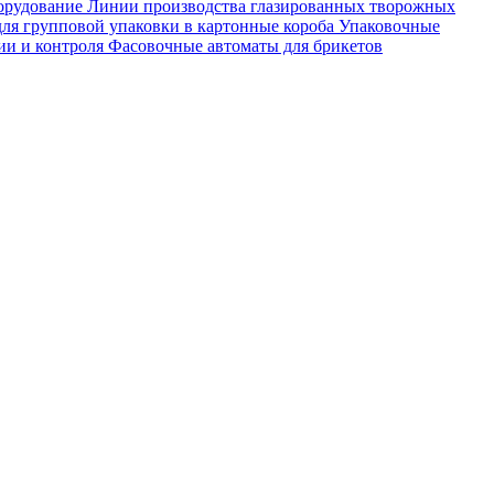
орудование
Линии производства глазированных творожных
ля групповой упаковки в картонные короба
Упаковочные
ии и контроля
Фасовочные автоматы для брикетов