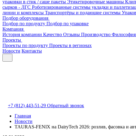
упаковки в стик / саше пакеты
Этикетировочные машины
Клип
сырков - ЛГС
Роботизированные системы укладки и паллетиз
линии и комплексы
Транспортёры и подающие системы
Упако
Подбор оборудования
Подбор по продукту
Подбор по упаковке
Компания
История компании
Качество
Отзывы
Производство
Философия
Проекты
Проекты по продукту
Проекты в регионах
Новости
Контакты
+7 (812) 443-51-29
Обратный звонок
Главная
Новости
TAURAS-FENIX на DairyTech 2026: розлив, фасовка и ав