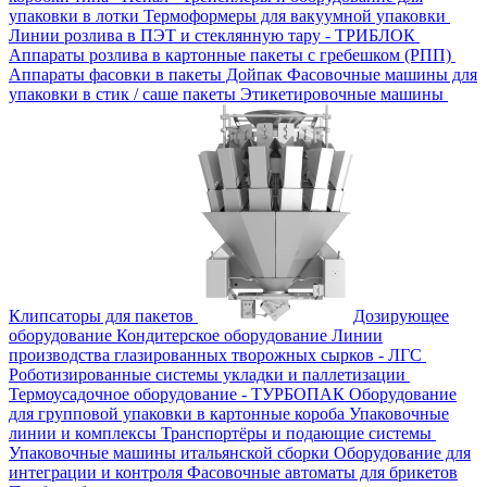
упаковки в лотки
Термоформеры для вакуумной упаковки
Линии розлива в ПЭТ и стеклянную тару - ТРИБЛОК
Аппараты розлива в картонные пакеты с гребешком (РПП)
Аппараты фасовки в пакеты Дойпак
Фасовочные машины для
упаковки в стик / саше пакеты
Этикетировочные машины
Клипсаторы для пакетов
Дозирующее
оборудование
Кондитерское оборудование
Линии
производства глазированных творожных сырков - ЛГС
Роботизированные системы укладки и паллетизации
Термоусадочное оборудование - ТУРБОПАК
Оборудование
для групповой упаковки в картонные короба
Упаковочные
линии и комплексы
Транспортёры и подающие системы
Упаковочные машины итальянской сборки
Оборудование для
интеграции и контроля
Фасовочные автоматы для брикетов