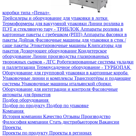
коробки типа «Пенал»
Трейсилеры и оборудование для упаковки в лотки
Термоформеры для вакуумной упаковки
Линии розлива в
ПЭТ и стеклянную тару - ТРИБЛОК
Аппараты розлива в
картонные пакеты с гребешком (РПП)
Аппараты фасовки в
пакеты Дойпак
Фасовочные машины для упаковки в стик /
саше пакеты
Этикетировочные машины
Клипсаторы для
пакетов
Дозирующее оборудование
Кондитерское
оборудование
Линии производства глазированных
творожных сырков - ЛГС
Роботизированные системы укладки
и паллетизации
Термоусадочное оборудование - ТУРБОПАК
Оборудование для групповой упаковки в картонные короба
Упаковочные линии и комплексы
Транспортёры и подающие
системы
Упаковочные машины итальянской сборки
Оборудование для интеграции и контроля
Фасовочные
автоматы для брикетов
Подбор оборудования
Подбор по продукту
Подбор по упаковке
Компания
История компании
Качество
Отзывы
Производство
Философия компании
Стать дистрибьютором
Вакансии
Проекты
Проекты по продукту
Проекты в регионах