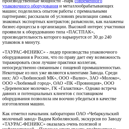
производственные мощности –парк
современного
упаковочного оборудования
и металлообрабатывающих
машин; поделились опытом работы с премиальными
партнерами; рассказали об условиях реализации самых
знаковых экспортных контрактов; разъяснили, как налажены
бизнес-процессы в организации. Высокий интерес участники
проявили к оборудованию типа «ПАСТПАК»,
производительность которого варьируется от 30 до 240
упаковок в минуту.
«ТАУРАС-ФЕНИКС» - лидер производства упаковочного
оборудования в России, что по праву дает ему возможность
тиражировать свои лучшие практики коллегам,
непосредственно связанным с пищевой промышленностью.
Некоторые из них уже являются клиентами Завода. Среди
них: АО «Любинский МК», ООО «Валио», ЗАО «Молоко»,
ООО «Любимый город», ОАО «ПК «Провинция», ООО
«Деревенское молочко», ГК «Галактика». Однако встреча
давних и потенциальных клиентов с поставщиком
оборудования позволила им воочию убедиться в качестве
изготовления машин.
Как отметил начальник лаборатории ОАО «Чебаркульский
молочный завод» Вадим Кобилянский, экскурсия по Заводу
«ТАУРАС-ФЕНИКС» оказалась очень полезной и