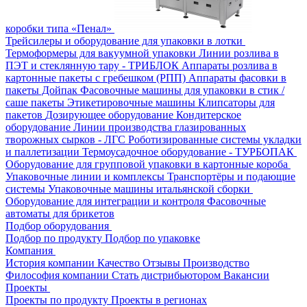
коробки типа «Пенал»
Трейсилеры и оборудование для упаковки в лотки
Термоформеры для вакуумной упаковки
Линии розлива в
ПЭТ и стеклянную тару - ТРИБЛОК
Аппараты розлива в
картонные пакеты с гребешком (РПП)
Аппараты фасовки в
пакеты Дойпак
Фасовочные машины для упаковки в стик /
саше пакеты
Этикетировочные машины
Клипсаторы для
пакетов
Дозирующее оборудование
Кондитерское
оборудование
Линии производства глазированных
творожных сырков - ЛГС
Роботизированные системы укладки
и паллетизации
Термоусадочное оборудование - ТУРБОПАК
Оборудование для групповой упаковки в картонные короба
Упаковочные линии и комплексы
Транспортёры и подающие
системы
Упаковочные машины итальянской сборки
Оборудование для интеграции и контроля
Фасовочные
автоматы для брикетов
Подбор оборудования
Подбор по продукту
Подбор по упаковке
Компания
История компании
Качество
Отзывы
Производство
Философия компании
Стать дистрибьютором
Вакансии
Проекты
Проекты по продукту
Проекты в регионах