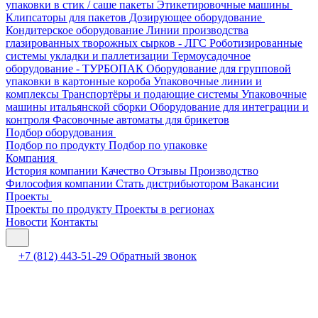
упаковки в стик / саше пакеты
Этикетировочные машины
Клипсаторы для пакетов
Дозирующее оборудование
Кондитерское оборудование
Линии производства
глазированных творожных сырков - ЛГС
Роботизированные
системы укладки и паллетизации
Термоусадочное
оборудование - ТУРБОПАК
Оборудование для групповой
упаковки в картонные короба
Упаковочные линии и
комплексы
Транспортёры и подающие системы
Упаковочные
машины итальянской сборки
Оборудование для интеграции и
контроля
Фасовочные автоматы для брикетов
Подбор оборудования
Подбор по продукту
Подбор по упаковке
Компания
История компании
Качество
Отзывы
Производство
Философия компании
Стать дистрибьютором
Вакансии
Проекты
Проекты по продукту
Проекты в регионах
Новости
Контакты
+7 (812) 443-51-29
Обратный звонок