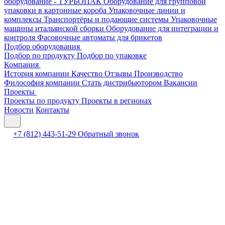
оборудование - ТУРБОПАК
Оборудование для групповой
упаковки в картонные короба
Упаковочные линии и
комплексы
Транспортёры и подающие системы
Упаковочные
машины итальянской сборки
Оборудование для интеграции и
контроля
Фасовочные автоматы для брикетов
Подбор оборудования
Подбор по продукту
Подбор по упаковке
Компания
История компании
Качество
Отзывы
Производство
Философия компании
Стать дистрибьютором
Вакансии
Проекты
Проекты по продукту
Проекты в регионах
Новости
Контакты
+7 (812) 443-51-29
Обратный звонок