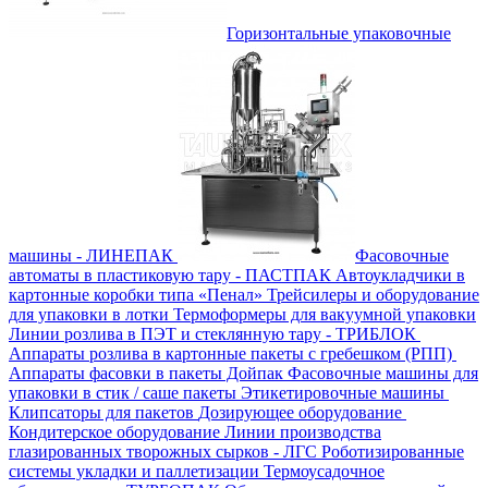
Горизонтальные упаковочные
машины - ЛИНЕПАК
Фасовочные
автоматы в пластиковую тару - ПАСТПАК
Автоукладчики в
картонные коробки типа «Пенал»
Трейсилеры и оборудование
для упаковки в лотки
Термоформеры для вакуумной упаковки
Линии розлива в ПЭТ и стеклянную тару - ТРИБЛОК
Аппараты розлива в картонные пакеты с гребешком (РПП)
Аппараты фасовки в пакеты Дойпак
Фасовочные машины для
упаковки в стик / саше пакеты
Этикетировочные машины
Клипсаторы для пакетов
Дозирующее оборудование
Кондитерское оборудование
Линии производства
глазированных творожных сырков - ЛГС
Роботизированные
системы укладки и паллетизации
Термоусадочное