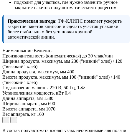
подходит для участков, где нужно заменить ручное
закрытие пакетов полуавтоматическим процессом.
Практическая выгода:
ТФ-КЛИПС помогает ускорить
закрытие пакетов клипсой и сделать участок упаковки
более стабильным без установки крупной
автоматической линии.
Наименование
Величина
Производительность (кинематическая) до
30 упак/мин
Ширина продукта, максимум, мм
230 ("низкий" хлеб) / 120
("высокий" хлеб)
Длина продукта, максимум, мм
400
Высота продукта, максимум, мм
100 ("низкий" хлеб) / 140
("высокий" хлеб)
Подключение машины
220 В, 50 Гц, 1-Ф
Установленная мощность, кВт
0,4
Длина аппарата, мм
1380
Ширина аппарата, мм
690
Высота аппарата, мм
1070
Вес аппарата, кг
160
В состав полуавтомата входят узлы, необходимые для подачи