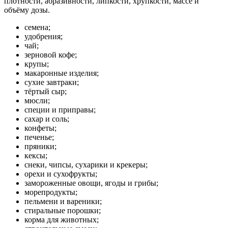
плотности, абразивности, липкости, хрупкости, массе и
объёму дозы.
семена;
удобрения;
чай;
зерновой кофе;
крупы;
макаронные изделия;
сухие завтраки;
тёртый сыр;
мюсли;
специи и приправы;
сахар и соль;
конфеты;
печенье;
пряники;
кексы;
снеки, чипсы, сухарики и крекеры;
орехи и сухофрукты;
замороженные овощи, ягоды и грибы;
морепродукты;
пельмени и вареники;
стиральные порошки;
корма для животных;