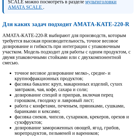
SCALE можно посмотреть в разделе
мультиголовки
AMATA SCALE
.
Для каких задач подходит AMATA-КАТЕ-220-R
AMATA-КАТЕ-220-R выбирают для производств, которым
требуется высокая производительность, точное весовое
дозирование и гибкость при интеграции с упаковочным
участком. Модель подходит для работы с одним продуктом, с
двумя упаковочными стойками или с двухкомпонентной
смесью.
точное весовое дозирование мелко-, средне- и
крупнофракционных продуктов;
фасовка бакалеи: круп, макаронных изделий, сухих
завтраков, чая, кофе, сахара и соли;
дозирование специй и приправ, включая перец
горошком, гвоздику и лавровый лист;
работа с конфетами, печеньем, пряниками, сушками,
баранками и кексами;
фасовка снеков, чипсов, сухариков, крекеров, орехов и
сухофруктов;
дозирование замороженных овощей, ягод, грибов,
морепродуктов, пельменей и вареников;