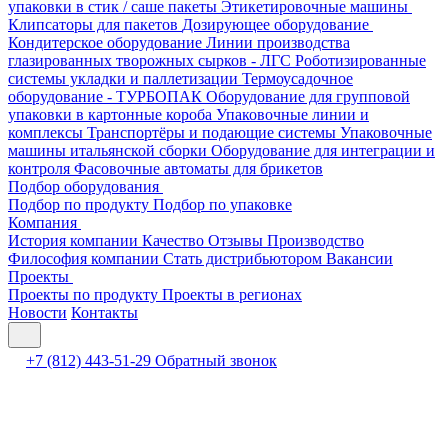
упаковки в стик / саше пакеты
Этикетировочные машины
Клипсаторы для пакетов
Дозирующее оборудование
Кондитерское оборудование
Линии производства
глазированных творожных сырков - ЛГС
Роботизированные
системы укладки и паллетизации
Термоусадочное
оборудование - ТУРБОПАК
Оборудование для групповой
упаковки в картонные короба
Упаковочные линии и
комплексы
Транспортёры и подающие системы
Упаковочные
машины итальянской сборки
Оборудование для интеграции и
контроля
Фасовочные автоматы для брикетов
Подбор оборудования
Подбор по продукту
Подбор по упаковке
Компания
История компании
Качество
Отзывы
Производство
Философия компании
Стать дистрибьютором
Вакансии
Проекты
Проекты по продукту
Проекты в регионах
Новости
Контакты
+7 (812) 443-51-29
Обратный звонок