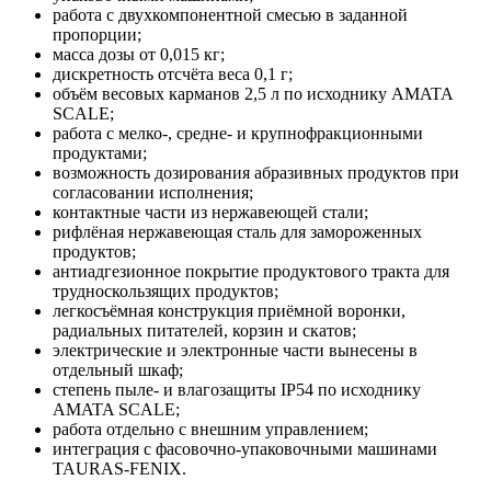
работа с двухкомпонентной смесью в заданной
пропорции;
масса дозы от 0,015 кг;
дискретность отсчёта веса 0,1 г;
объём весовых карманов 2,5 л по исходнику AMATA
SCALE;
работа с мелко-, средне- и крупнофракционными
продуктами;
возможность дозирования абразивных продуктов при
согласовании исполнения;
контактные части из нержавеющей стали;
рифлёная нержавеющая сталь для замороженных
продуктов;
антиадгезионное покрытие продуктового тракта для
трудноскользящих продуктов;
легкосъёмная конструкция приёмной воронки,
радиальных питателей, корзин и скатов;
электрические и электронные части вынесены в
отдельный шкаф;
степень пыле- и влагозащиты IP54 по исходнику
AMATA SCALE;
работа отдельно с внешним управлением;
интеграция с фасовочно-упаковочными машинами
TAURAS-FENIX.