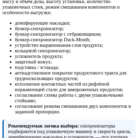
массу и объём дозы, высоту установки, количество
упаковочных стоек, режим смешивания компонентов и
особенности выгрузки.
демпфирующие накладки;
бункер-синхронизатор;
бункер-синхронизатор с отбраковщиком;
бункер-синхронизатор Duck-Mouth;
устройство выравнивания слоя продукта;
кольцевой синхронизатор;
успокоитель продукта;
защитный кожух;
подставка / эстакада;
антиадгезионное покрытие продуктового тракта для
трудноскользящих продуктов;
исполнение контактных частей из рифлёной
нержавеющей стали для замороженных продуктов;
согласование схемы работы с двумя упаковочными
стойками;
согласование режима смешивания двух компонентов в
заданной пропорции.
Рекомендуемая логика выбора:
синхронизаторы
подбираются под упаковочную машину и скорость цикла,
демпфирующие накладки и успокоитель — под хрупкие