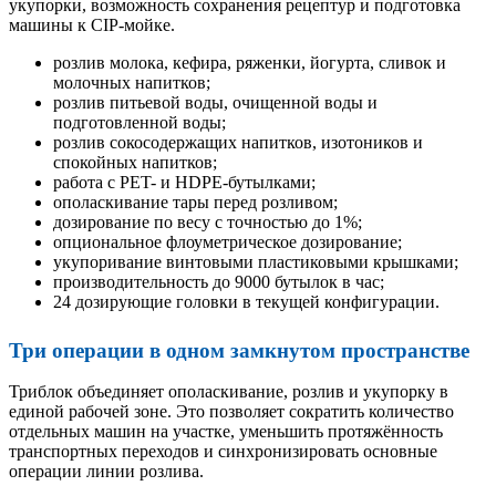
укупорки, возможность сохранения рецептур и подготовка
машины к CIP-мойке.
розлив молока, кефира, ряженки, йогурта, сливок и
молочных напитков;
розлив питьевой воды, очищенной воды и
подготовленной воды;
розлив сокосодержащих напитков, изотоников и
спокойных напитков;
работа с PET- и HDPE-бутылками;
ополаскивание тары перед розливом;
дозирование по весу с точностью до 1%;
опциональное флоуметрическое дозирование;
укупоривание винтовыми пластиковыми крышками;
производительность до 9000 бутылок в час;
24 дозирующие головки в текущей конфигурации.
Три операции в одном замкнутом пространстве
Триблок объединяет ополаскивание, розлив и укупорку в
единой рабочей зоне. Это позволяет сократить количество
отдельных машин на участке, уменьшить протяжённость
транспортных переходов и синхронизировать основные
операции линии розлива.