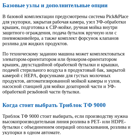
Базовые узлы и дополнительные опции
В базовой комплектации предусмотрены система Pick&Place
для укупорки, закрытая рабочая камера, узел УФ-обработки
крышек, подготовка к CIP-мойке, ручная мойка внутри
защитного ограждения, подача бутылок вручную или с
пневмоконвейера, а также комплект форсунок клапанов
розлива для жидких продуктов.
По техническому заданию машина может комплектоваться
элеватором-ориентатором или бункером-ориентатором
крышек, двухстадийной обработкой бутылки и крышки,
подачей стерильного воздуха в продуктовый бак, закрытой
камерой с HEPA, форсунками для густых молочных
продуктов, автоматизированной мойкой камеры и узлов,
насосной станцией для мойки дозаторной части и УФ-
обработкой резьбовой части бутылки.
Когда стоит выбрать Триблок ТФ 9000
Триблок ТФ 9000 стоит выбирать, если производству нужна
высокопроизводительная линия розлива в PET- или HDPE-
бутылки с объединением операций ополаскивания, розлива и
укупорки в одном автомате.