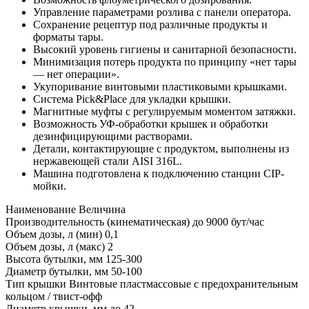
Управление параметрами розлива с панели оператора.
Сохранение рецептур под различные продукты и
форматы тары.
Высокий уровень гигиены и санитарной безопасности.
Минимизация потерь продукта по принципу «нет тары
— нет операции».
Укупоривание винтовыми пластиковыми крышками.
Система Pick&Place для укладки крышки.
Магнитные муфты с регулируемым моментом затяжки.
Возможность УФ-обработки крышек и обработки
дезинфицирующими растворами.
Детали, контактирующие с продуктом, выполнены из
нержавеющей стали AISI 316L.
Машина подготовлена к подключению станции CIP-
мойки.
Наименование
Величина
Производительность (кинематическая) до
9000 бут/час
Объем дозы, л (мин)
0,1
Объем дозы, л (макс)
2
Высота бутылки, мм
125-300
Диаметр бутылки, мм
50-100
Тип крышки
Винтовые пластмассовые с предохранительным
кольцом / твист-офф
Диаметр крышки, мм
до 42