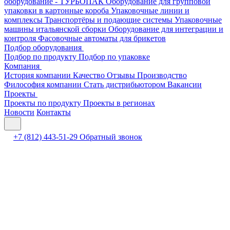
оборудование - ТУРБОПАК
Оборудование для групповой
упаковки в картонные короба
Упаковочные линии и
комплексы
Транспортёры и подающие системы
Упаковочные
машины итальянской сборки
Оборудование для интеграции и
контроля
Фасовочные автоматы для брикетов
Подбор оборудования
Подбор по продукту
Подбор по упаковке
Компания
История компании
Качество
Отзывы
Производство
Философия компании
Стать дистрибьютором
Вакансии
Проекты
Проекты по продукту
Проекты в регионах
Новости
Контакты
+7 (812) 443-51-29
Обратный звонок