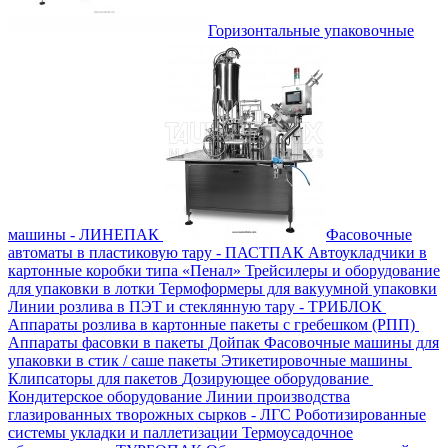
Горизонтальные упаковочные
машины - ЛИНЕПАК
Фасовочные
автоматы в пластиковую тару - ПАСТПАК
Автоукладчики в
картонные коробки типа «Пенал»
Трейсилеры и оборудование
для упаковки в лотки
Термоформеры для вакуумной упаковки
Линии розлива в ПЭТ и стеклянную тару - ТРИБЛОК
Аппараты розлива в картонные пакеты с гребешком (РПП)
Аппараты фасовки в пакеты Дойпак
Фасовочные машины для
упаковки в стик / саше пакеты
Этикетировочные машины
Клипсаторы для пакетов
Дозирующее оборудование
Кондитерское оборудование
Линии производства
глазированных творожных сырков - ЛГС
Роботизированные
системы укладки и паллетизации
Термоусадочное