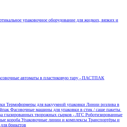
ртикальное упаковочное оборудование для жидких, вязких и
совочные автоматы в пластиковую тару - ПАСТПАК
тки
Термоформеры для вакуумной упаковки
Линии розлива в
ойпак
Фасовочные машины для упаковки в стик / саше пакеты
ва глазированных творожных сырков - ЛГС
Роботизированные
ные короба
Упаковочные линии и комплексы
Транспортёры и
для брикетов