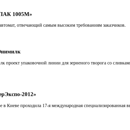
ТПАК 1005М»
втомат, отвечающий самым высоким требованиям заказчиков.
-Юнимилк
роект упаковочной линии для зерненого творога со сливками.
ерЭкспо-2012»
е в Киеве проходила 17-я международная специализированная в