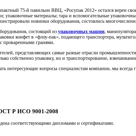
пактный 75-й павильон ВВЦ, «Росупак 2012» остался верен сво
и; упаковочные материалы; тара и вспомогательные упаковочные
онстрировали новинки оборудования, состоялись многочисленн
орудования, состоящий из
упаковочных машин
, манипулятора
паковки конфет в «флоу-пак», подающего транспортера, мульти
с проваренными гранями.
етителей, представляющих самые разные отрасли промышленности
лько собственно упаковку, но и транспортирование, взвешивание
дать интересующие вопросы специалистам компании, мы всегда г
СТ Р ИСО 9001-2008
ена соответствующими дипломами и сертификатами.