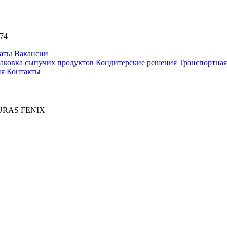
74
аты
Вакансии
аковка сыпучих продуктов
Кондитерские решения
Транспортная
ия
Контакты
URAS FENIX