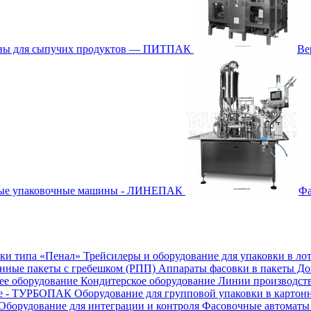
ины для сыпучих продуктов — ПИТПАК
Ве
ные упаковочные машины - ЛИНЕПАК
Фа
бки типа «Пенал»
Трейсилеры и оборудование для упаковки в ло
онные пакеты с гребешком (РПП)
Аппараты фасовки в пакеты Д
е оборудование
Кондитерское оборудование
Линии производст
ие - ТУРБОПАК
Оборудование для групповой упаковки в картон
Оборудование для интеграции и контроля
Фасовочные автоматы 