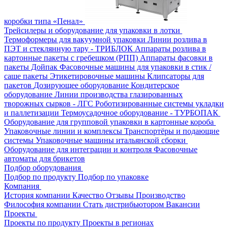
коробки типа «Пенал»
Трейсилеры и оборудование для упаковки в лотки
Термоформеры для вакуумной упаковки
Линии розлива в
ПЭТ и стеклянную тару - ТРИБЛОК
Аппараты розлива в
картонные пакеты с гребешком (РПП)
Аппараты фасовки в
пакеты Дойпак
Фасовочные машины для упаковки в стик /
саше пакеты
Этикетировочные машины
Клипсаторы для
пакетов
Дозирующее оборудование
Кондитерское
оборудование
Линии производства глазированных
творожных сырков - ЛГС
Роботизированные системы укладки
и паллетизации
Термоусадочное оборудование - ТУРБОПАК
Оборудование для групповой упаковки в картонные короба
Упаковочные линии и комплексы
Транспортёры и подающие
системы
Упаковочные машины итальянской сборки
Оборудование для интеграции и контроля
Фасовочные
автоматы для брикетов
Подбор оборудования
Подбор по продукту
Подбор по упаковке
Компания
История компании
Качество
Отзывы
Производство
Философия компании
Стать дистрибьютором
Вакансии
Проекты
Проекты по продукту
Проекты в регионах