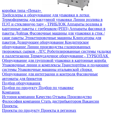
коробки типа «Пенал»
Трейсилеры и оборудование для упаковки в лотки
Термоформеры для вакуумной упаковки
Линии розлива в
ПЭТ и стеклянную тару - ТРИБЛОК
Аппараты розлива в
картонные пакеты с гребешком (РПП)
Аппараты фасовки в
пакеты Дойпак
Фасовочные машины для упаковки в стик /
саше пакеты
Этикетировочные машины
Клипсаторы для
пакетов
Дозирующее оборудование
Кондитерское
оборудование
Линии производства глазированных
творожных сырков - ЛГС
Роботизированные системы укладки
и паллетизации
Термоусадочное оборудование - ТУРБОПАК
Оборудование для групповой упаковки в картонные короба
Упаковочные линии и комплексы
Транспортёры и подающие
системы
Упаковочные машины итальянской сборки
Оборудование для интеграции и контроля
Фасовочные
автоматы для брикетов
Подбор оборудования
Подбор по продукту
Подбор по упаковке
Компания
История компании
Качество
Отзывы
Производство
Философия компании
Стать дистрибьютором
Вакансии
Проекты
Проекты по продукту
Проекты в регионах