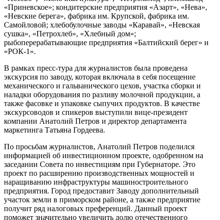
«Приневское»; кондитерские предприятия «Азарт», «Нева»,
«Невские берега», фабрика им. Крупской, фабрика им.
Самойловой; хлебобулочные заводы «Каравай», «Невская
сушка», «Петрохлеб», «Хлебный дом»;
рыбоперерабатывающие предприятия «Балтийский берег» и
«РОК-1».
В рамках пресс-тура для журналистов была проведена
экскурсия по заводу, которая включала в себя посещение
механического и гальванического цехов, участка сборки и
наладки оборудования по разливу молочной продукции, а
также фасовке и упаковке сыпучих продуктов. В качестве
экскурсоводов и спикеров выступили вице-президент
компании Анатолий Петров и директор департамента
маркетинга Татьяна Гордеева.
По просьбам журналистов, Анатолий Петров поделился
информацией об инвестиционном проекте, одобренном на
заседании Совета по инвестициям при Губернаторе. Это
проект по расширению производственных мощностей и
наращиванию инфраструктуры машиностроительного
предприятия. Город предоставит Заводу дополнительный
участок земли в приморском районе, а также предприятие
получит ряд налоговых преференций. Данный проект
поможет значительно увеличить долю отечественного