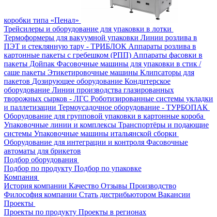
коробки типа «Пенал»
Трейсилеры и оборудование для упаковки в лотки
Термоформеры для вакуумной упаковки
Линии розлива в
ПЭТ и стеклянную тару - ТРИБЛОК
Аппараты розлива в
картонные пакеты с гребешком (РПП)
Аппараты фасовки в
пакеты Дойпак
Фасовочные машины для упаковки в стик /
саше пакеты
Этикетировочные машины
Клипсаторы для
пакетов
Дозирующее оборудование
Кондитерское
оборудование
Линии производства глазированных
творожных сырков - ЛГС
Роботизированные системы укладки
и паллетизации
Термоусадочное оборудование - ТУРБОПАК
Оборудование для групповой упаковки в картонные короба
Упаковочные линии и комплексы
Транспортёры и подающие
системы
Упаковочные машины итальянской сборки
Оборудование для интеграции и контроля
Фасовочные
автоматы для брикетов
Подбор оборудования
Подбор по продукту
Подбор по упаковке
Компания
История компании
Качество
Отзывы
Производство
Философия компании
Стать дистрибьютором
Вакансии
Проекты
Проекты по продукту
Проекты в регионах