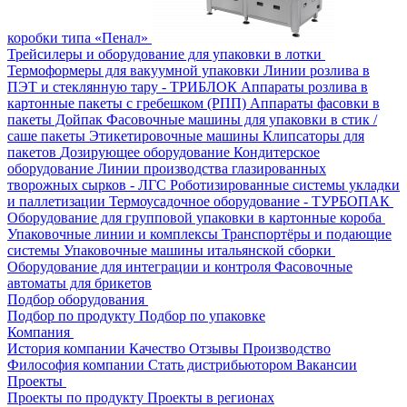
коробки типа «Пенал»
Трейсилеры и оборудование для упаковки в лотки
Термоформеры для вакуумной упаковки
Линии розлива в
ПЭТ и стеклянную тару - ТРИБЛОК
Аппараты розлива в
картонные пакеты с гребешком (РПП)
Аппараты фасовки в
пакеты Дойпак
Фасовочные машины для упаковки в стик /
саше пакеты
Этикетировочные машины
Клипсаторы для
пакетов
Дозирующее оборудование
Кондитерское
оборудование
Линии производства глазированных
творожных сырков - ЛГС
Роботизированные системы укладки
и паллетизации
Термоусадочное оборудование - ТУРБОПАК
Оборудование для групповой упаковки в картонные короба
Упаковочные линии и комплексы
Транспортёры и подающие
системы
Упаковочные машины итальянской сборки
Оборудование для интеграции и контроля
Фасовочные
автоматы для брикетов
Подбор оборудования
Подбор по продукту
Подбор по упаковке
Компания
История компании
Качество
Отзывы
Производство
Философия компании
Стать дистрибьютором
Вакансии
Проекты
Проекты по продукту
Проекты в регионах