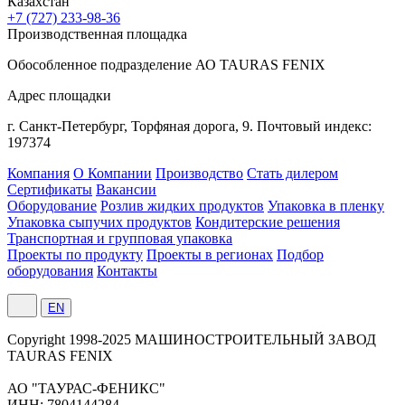
Казахстан
+7 (727) 233-98-36
Производственная площадка
Обособленное подразделение АО TAURAS FENIX
Адрес площадки
г. Санкт-Петербург,
Торфяная
дорога, 9.
Почтовый индекс:
197374
Компания
О Компании
Производство
Стать дилером
Сертификаты
Вакансии
Оборудование
Розлив жидких продуктов
Упаковка в пленку
Упаковка сыпучих продуктов
Кондитерские решения
Транспортная и групповая упаковка
Проекты по продукту
Проекты в регионах
Подбор
оборудования
Контакты
EN
Сopyright 1998-2025 МАШИНОСТРОИТЕЛЬНЫЙ ЗАВОД
TAURAS FENIX
АО "ТАУРАС-ФЕНИКС"
ИНН: 7804144284