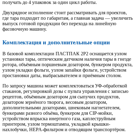
получать до 4 упаковок за один цикл работы.
Двухрядное исполнение стоит рассматривать для проектов,
где тара подходит по габаритам, а главная задача — увеличить
выпуск готовой продукции без перехода на линейную
фасовочную машину.
Комплектация и дополнительные опции
В базовой комплектации ПАСТПАК 2Р2 оснащается узлом
установки тары, оптическим датчиком наличия тары в гнезде
ротора, объёмным поршневым дозатором, бункером продукта,
узлом укладки фольги, узлом запайки фольги, устройством
простановки даты, выбрасывателем и приёмным столом.
По запросу машина может комплектоваться УФ-обработкой
стаканов, регулировкой дозы с пульта управления с записью
рецептов, объёмным дозатором для сыпучих продуктов,
дозатором зернёного творога, весовым дозатором,
дополнительными дозаторами, шнековым нагнетателем,
бункерами разного объёма, бункером для CIP-мойки,
устройством впрыска инертного газа, каплеструйным
принтером, узлом термоштампа, укладкой крышки-
нахлобучки, HEPA-фильтром и отводящим транспортёром.