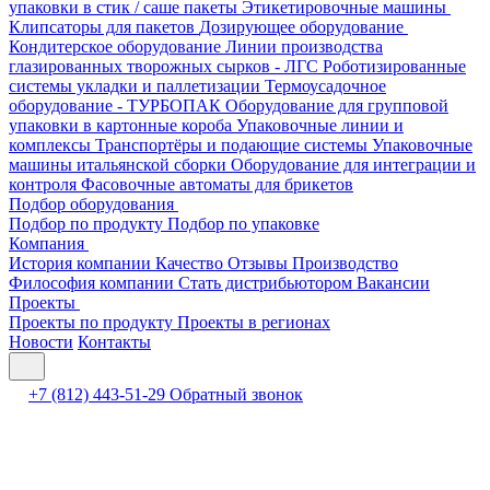
упаковки в стик / саше пакеты
Этикетировочные машины
Клипсаторы для пакетов
Дозирующее оборудование
Кондитерское оборудование
Линии производства
глазированных творожных сырков - ЛГС
Роботизированные
системы укладки и паллетизации
Термоусадочное
оборудование - ТУРБОПАК
Оборудование для групповой
упаковки в картонные короба
Упаковочные линии и
комплексы
Транспортёры и подающие системы
Упаковочные
машины итальянской сборки
Оборудование для интеграции и
контроля
Фасовочные автоматы для брикетов
Подбор оборудования
Подбор по продукту
Подбор по упаковке
Компания
История компании
Качество
Отзывы
Производство
Философия компании
Стать дистрибьютором
Вакансии
Проекты
Проекты по продукту
Проекты в регионах
Новости
Контакты
+7 (812) 443-51-29
Обратный звонок