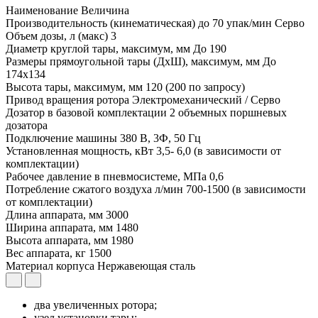
Наименование
Величина
Производительность (кинематическая) до
70 упак/мин Серво
Объем дозы, л (макс)
3
Диаметр круглой тары, максимум, мм
До 190
Размеры прямоугольной тары (ДхШ), максимум, мм
До
174х134
Высота тары, максимум, мм
120 (200 по запросу)
Привод вращения ротора
Электромеханический / Серво
Дозатор в базовой комплектации
2 объемных поршневых
дозатора
Подключение машины
380 В, 3Ф, 50 Гц
Установленная мощность, кВт
3,5- 6,0 (в зависимости от
комплектации)
Рабочее давление в пневмосистеме, МПа
0,6
Потребление сжатого воздуха л/мин
700-1500 (в зависимости
от комплектации)
Длина аппарата, мм
3000
Ширина аппарата, мм
1480
Высота аппарата, мм
1980
Вес аппарата, кг
1500
Материал корпуса
Нержавеющая сталь
два увеличенных ротора;
узел установки тары;