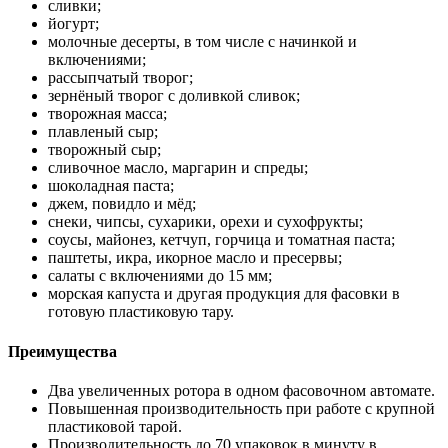
сливки;
йогурт;
молочные десерты, в том числе с начинкой и
включениями;
рассыпчатый творог;
зернёный творог с доливкой сливок;
творожная масса;
плавленый сыр;
творожный сыр;
сливочное масло, маргарин и спреды;
шоколадная паста;
джем, повидло и мёд;
снеки, чипсы, сухарики, орехи и сухофрукты;
соусы, майонез, кетчуп, горчица и томатная паста;
паштеты, икра, икорное масло и пресервы;
салаты с включениями до 15 мм;
морская капуста и другая продукция для фасовки в
готовую пластиковую тару.
Преимущества
Два увеличенных ротора в одном фасовочном автомате.
Повышенная производительность при работе с крупной
пластиковой тарой.
Производительность до 70 упаковок в минуту в