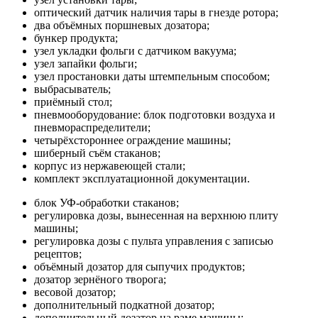
оптический датчик наличия тары в гнезде ротора;
два объёмных поршневых дозатора;
бункер продукта;
узел укладки фольги с датчиком вакуума;
узел запайки фольги;
узел простановки даты штемпельным способом;
выбрасыватель;
приёмный стол;
пневмооборудование: блок подготовки воздуха и
пневмораспределители;
четырёхстороннее ограждение машины;
шиберный съём стаканов;
корпус из нержавеющей стали;
комплект эксплуатационной документации.
блок УФ-обработки стаканов;
регулировка дозы, вынесенная на верхнюю плиту
машины;
регулировка дозы с пульта управления с записью
рецептов;
объёмный дозатор для сыпучих продуктов;
дозатор зернёного творога;
весовой дозатор;
дополнительный подкатной дозатор;
дополнительный дозатор на раме машины;