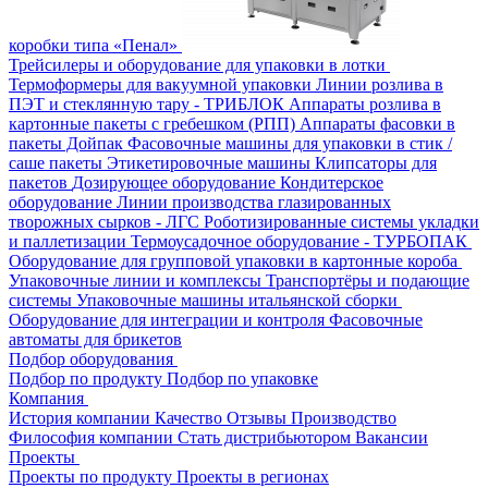
коробки типа «Пенал»
Трейсилеры и оборудование для упаковки в лотки
Термоформеры для вакуумной упаковки
Линии розлива в
ПЭТ и стеклянную тару - ТРИБЛОК
Аппараты розлива в
картонные пакеты с гребешком (РПП)
Аппараты фасовки в
пакеты Дойпак
Фасовочные машины для упаковки в стик /
саше пакеты
Этикетировочные машины
Клипсаторы для
пакетов
Дозирующее оборудование
Кондитерское
оборудование
Линии производства глазированных
творожных сырков - ЛГС
Роботизированные системы укладки
и паллетизации
Термоусадочное оборудование - ТУРБОПАК
Оборудование для групповой упаковки в картонные короба
Упаковочные линии и комплексы
Транспортёры и подающие
системы
Упаковочные машины итальянской сборки
Оборудование для интеграции и контроля
Фасовочные
автоматы для брикетов
Подбор оборудования
Подбор по продукту
Подбор по упаковке
Компания
История компании
Качество
Отзывы
Производство
Философия компании
Стать дистрибьютором
Вакансии
Проекты
Проекты по продукту
Проекты в регионах