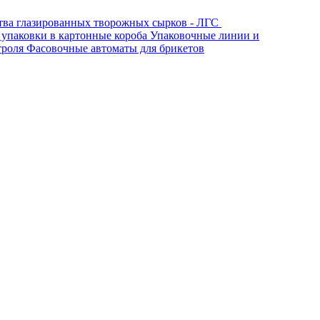
тва глазированных творожных сырков - ЛГС
 упаковки в картонные короба
Упаковочные линии и
троля
Фасовочные автоматы для брикетов