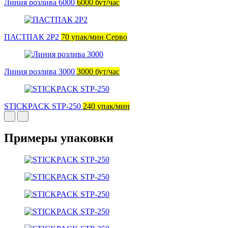
Линия розлива 6000
6000 бут/час
ПАСТПАК 2Р2
70 упак/мин Серво
Линия розлива 3000
3000 бут/час
STICKPACK STP-250
240 упак/мин
Примеры упаковки