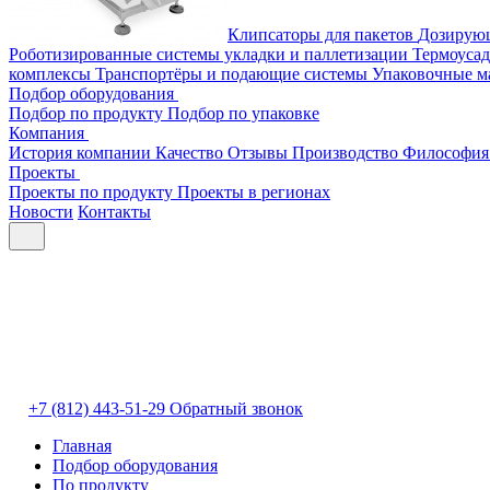
Клипсаторы для пакетов
Дозирую
Роботизированные системы укладки и паллетизации
Термоуса
комплексы
Транспортёры и подающие системы
Упаковочные м
Подбор оборудования
Подбор по продукту
Подбор по упаковке
Компания
История компании
Качество
Отзывы
Производство
Философия
Проекты
Проекты по продукту
Проекты в регионах
Новости
Контакты
+7 (812) 443-51-29
Обратный звонок
Главная
Подбор оборудования
По продукту