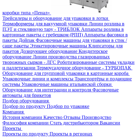
коробки типа «Пенал»
Трейсилеры и оборудование для упаковки в лотки
Термоформеры для вакуумной упаковки
Линии розлива в
ПЭТ и стеклянную тару - ТРИБЛОК
Аппараты розлива в
картонные пакеты с гребешком (РПП)
Аппараты фасовки в
пакеты Дойпак
Фасовочные машины для упаковки в стик /
саше пакеты
Этикетировочные машины
Клипсаторы для
пакетов
Дозирующее оборудование
Кондитерское
оборудование
Линии производства глазированных
творожных сырков - ЛГС
Роботизированные системы укладки
и паллетизации
Термоусадочное оборудование - ТУРБОПАК
Оборудование для групповой упаковки в картонные короба
Упаковочные линии и комплексы
Транспортёры и подающие
системы
Упаковочные машины итальянской сборки
Оборудование для интеграции и контроля
Фасовочные
автоматы для брикетов
Подбор оборудования
Подбор по продукту
Подбор по упаковке
Компания
История компании
Качество
Отзывы
Производство
Философия компании
Стать дистрибьютором
Вакансии
Проекты
Проекты по продукту
Проекты в регионах