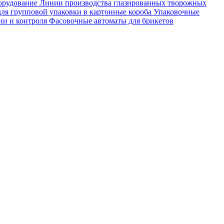
орудование
Линии производства глазированных творожных
ля групповой упаковки в картонные короба
Упаковочные
ии и контроля
Фасовочные автоматы для брикетов