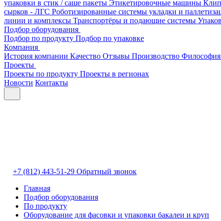
упаковки в стик / саше пакеты
Этикетировочные машины
Клип
сырков - ЛГС
Роботизированные системы укладки и паллетиз
линии и комплексы
Транспортёры и подающие системы
Упако
Подбор оборудования
Подбор по продукту
Подбор по упаковке
Компания
История компании
Качество
Отзывы
Производство
Философия
Проекты
Проекты по продукту
Проекты в регионах
Новости
Контакты
+7 (812) 443-51-29
Обратный звонок
Главная
Подбор оборудования
По продукту
Оборудование для фасовки и упаковки бакалеи и круп