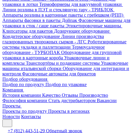
упаковки в лотки
Термоформеры для вакуумной упаковки
Линии розлива в ПЭТ и стеклянную тару - ТРИБЛОК
Аппараты розлива в картонные пакеты с гребешком (РПП)
Аппараты фасовки в пакеты Дойпак
Фасовочные машины для
упаковки в стик / саше пакеты
Этикетировочные машины
Клипсаторы для пакетов
Дозирующее оборудование
Кондитерское оборудование
Линии производства
глазированных творожных сырков - ЛГС
Роботизированные
системы укладки и паллетизации
Термоусадочное
оборудование - ТУРБОПАК
Оборудование для групповой
упаковки в картонные короба
Упаковочные линии и
комплексы
Транспортёры и подающие системы
Упаковочные
машины итальянской сборки
Оборудование для интеграции и
контроля
Фасовочные автоматы для брикетов
Подбор оборудования
Подбор по продукту
Подбор по упаковке
Компания
История компании
Качество
Отзывы
Производство
Философия компании
Стать дистрибьютором
Вакансии
Проекты
Проекты по продукту
Проекты в регионах
Новости
Контакты
+7 (812) 443-51-29
Обратный звонок