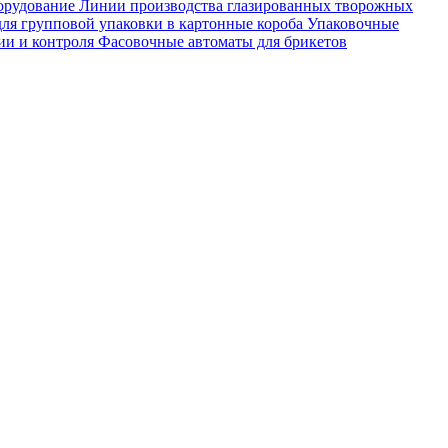
орудование
Линии производства глазированных творожных
ля групповой упаковки в картонные короба
Упаковочные
ии и контроля
Фасовочные автоматы для брикетов