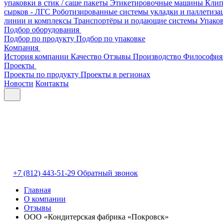
упаковки в стик / саше пакеты
Этикетировочные машины
Клип
сырков - ЛГС
Роботизированные системы укладки и паллетиз
линии и комплексы
Транспортёры и подающие системы
Упако
Подбор оборудования
Подбор по продукту
Подбор по упаковке
Компания
История компании
Качество
Отзывы
Производство
Философия
Проекты
Проекты по продукту
Проекты в регионах
Новости
Контакты
+7 (812) 443-51-29
Обратный звонок
Главная
О компании
Отзывы
ООО «Кондитерская фабрика «Покровск»