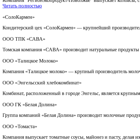
Компания "Регионэкопродукт-Поволжье" выпускает колбасы, с
Читать полностью
«СолоКармен»
Кондитерский цех «СолоКармен» — крупнейший производитель
ООО ТПК «САВА»
Томская компания «САВА» производит натуральные продукты из
ООО «Талицкое Молоко»
Компания «Талицкое молоко» — крупный производитель молоч
ООО «Энгельсский хлебокомбинат»
Комбинат, расположенный в городе Энгельс, является крупны
ООО ГК «Белая Долина»
Группа компаний «Белая Долина» производит молочные проду
ООО «Томаста»
Компания выпускает томатные соусы, майонез и пасту, делая 