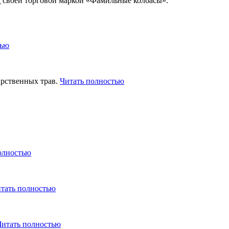
д своей торговой маркой «Фамильные колбасы».
тью
арственных трав.
Читать полностью
олностью
тать полностью
Читать полностью