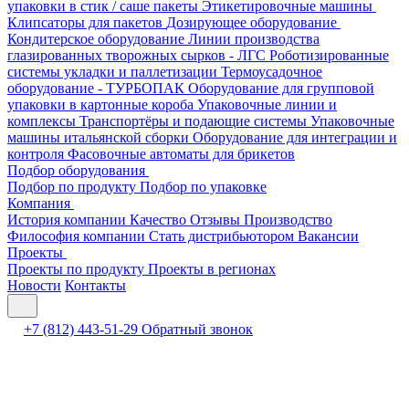
упаковки в стик / саше пакеты
Этикетировочные машины
Клипсаторы для пакетов
Дозирующее оборудование
Кондитерское оборудование
Линии производства
глазированных творожных сырков - ЛГС
Роботизированные
системы укладки и паллетизации
Термоусадочное
оборудование - ТУРБОПАК
Оборудование для групповой
упаковки в картонные короба
Упаковочные линии и
комплексы
Транспортёры и подающие системы
Упаковочные
машины итальянской сборки
Оборудование для интеграции и
контроля
Фасовочные автоматы для брикетов
Подбор оборудования
Подбор по продукту
Подбор по упаковке
Компания
История компании
Качество
Отзывы
Производство
Философия компании
Стать дистрибьютором
Вакансии
Проекты
Проекты по продукту
Проекты в регионах
Новости
Контакты
+7 (812) 443-51-29
Обратный звонок