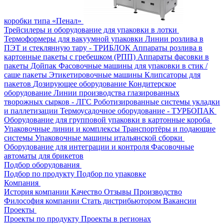
коробки типа «Пенал»
Трейсилеры и оборудование для упаковки в лотки
Термоформеры для вакуумной упаковки
Линии розлива в
ПЭТ и стеклянную тару - ТРИБЛОК
Аппараты розлива в
картонные пакеты с гребешком (РПП)
Аппараты фасовки в
пакеты Дойпак
Фасовочные машины для упаковки в стик /
саше пакеты
Этикетировочные машины
Клипсаторы для
пакетов
Дозирующее оборудование
Кондитерское
оборудование
Линии производства глазированных
творожных сырков - ЛГС
Роботизированные системы укладки
и паллетизации
Термоусадочное оборудование - ТУРБОПАК
Оборудование для групповой упаковки в картонные короба
Упаковочные линии и комплексы
Транспортёры и подающие
системы
Упаковочные машины итальянской сборки
Оборудование для интеграции и контроля
Фасовочные
автоматы для брикетов
Подбор оборудования
Подбор по продукту
Подбор по упаковке
Компания
История компании
Качество
Отзывы
Производство
Философия компании
Стать дистрибьютором
Вакансии
Проекты
Проекты по продукту
Проекты в регионах