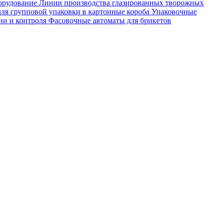
орудование
Линии производства глазированных творожных
ля групповой упаковки в картонные короба
Упаковочные
ии и контроля
Фасовочные автоматы для брикетов