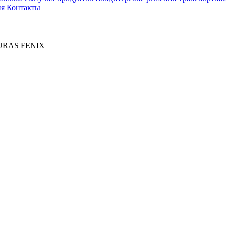
ия
Контакты
URAS FENIX