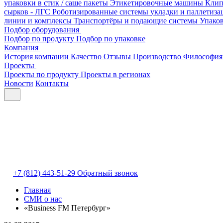
упаковки в стик / саше пакеты
Этикетировочные машины
Клип
сырков - ЛГС
Роботизированные системы укладки и паллетиз
линии и комплексы
Транспортёры и подающие системы
Упако
Подбор оборудования
Подбор по продукту
Подбор по упаковке
Компания
История компании
Качество
Отзывы
Производство
Философия
Проекты
Проекты по продукту
Проекты в регионах
Новости
Контакты
+7 (812) 443-51-29
Обратный звонок
Главная
СМИ о нас
«Business FM Петербург»