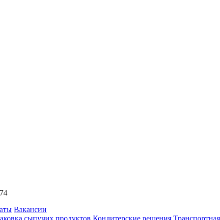
74
аты
Вакансии
аковка сыпучих продуктов
Кондитерские решения
Транспортная