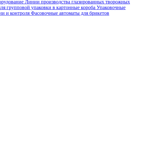
орудование
Линии производства глазированных творожных
ля групповой упаковки в картонные короба
Упаковочные
ии и контроля
Фасовочные автоматы для брикетов