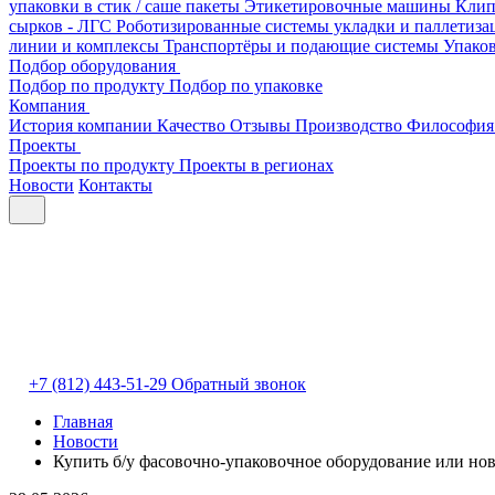
упаковки в стик / саше пакеты
Этикетировочные машины
Клип
сырков - ЛГС
Роботизированные системы укладки и паллетиз
линии и комплексы
Транспортёры и подающие системы
Упако
Подбор оборудования
Подбор по продукту
Подбор по упаковке
Компания
История компании
Качество
Отзывы
Производство
Философия
Проекты
Проекты по продукту
Проекты в регионах
Новости
Контакты
+7 (812) 443-51-29
Обратный звонок
Главная
Новости
Купить б/у фасовочно-упаковочное оборудование или но