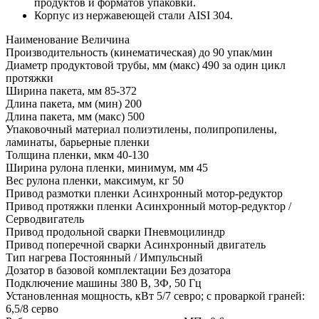
продуктов и форматов упаковки.
Корпус из нержавеющей стали AISI 304.
Наименование
Величина
Производительность (кинематическая) до
90 упак/мин
Диаметр продуктовой трубы, мм (макс)
490 за один цикл
протяжки
Ширина пакета, мм
85-372
Длина пакета, мм (мин)
200
Длина пакета, мм (макс)
500
Упаковочный материал
полиэтилены, полипропилены,
ламинаты, барьерные пленки
Толщина пленки, мкм
40-130
Ширина рулона пленки, минимум, мм
45
Вес рулона пленки, максимум, кг
50
Привод размотки пленки
Асинхронный мотор-редуктор
Привод протяжки пленки
Асинхронный мотор-редуктор /
Серводвигатель
Привод продольной сварки
Пневмоцилиндр
Привод поперечной сварки
Асинхронный двигатель
Тип нагрева
Постоянный / Импульсный
Дозатор в базовой комплектации
Без дозатора
Подключение машины
380 В, 3Ф, 50 Гц
Установленная мощность, кВт
5/7 севро; с проваркой граней:
6,5/8 серво