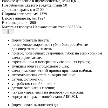
Рабочее давление в пневмосистеме, МПа
0,6
Потребление сжатого воздуха л/мин
50
Длина аппарата, мм
2100
Ширина аппарата, мм
1329
Высота аппарата, мм
1924
Вес аппарата, кг
800
Материал корпуса
Нержавеющая сталь AISI 304
формирователь пакета;
поперечные сварочные губки быстросъёмные
для оперативной замены;
привод поперечных сварочных губок на асинхронном
электродвигателе;
отрезной нож в поперечных сварочных губках;
функция обдува продольного шва;
электромеханический привод протяжки плёнки;
автоматическая стабилизация плёнки;
датчик фотометки;
устройство склейки плёнки;
датчик окончания плёнки;
панель управления на поворотной консоли;
корпус из нержавеющей стали AISI 304.
формирователь плоского дна;