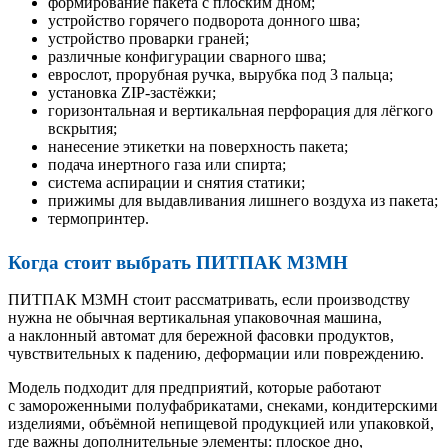
формирование пакета с плоским дном;
устройство горячего подворота донного шва;
устройство проварки граней;
различные конфигурации сварного шва;
еврослот, прорубная ручка, вырубка под 3 пальца;
установка ZIP-застёжки;
горизонтальная и вертикальная перфорация для лёгкого
вскрытия;
нанесение этикетки на поверхность пакета;
подача инертного газа или спирта;
система аспирации и снятия статики;
прижимы для выдавливания лишнего воздуха из пакета;
термопринтер.
Когда стоит выбрать ПИТПАК М3МН
ПИТПАК М3МН стоит рассматривать, если производству
нужна не обычная вертикальная упаковочная машина,
а наклонный автомат для бережной фасовки продуктов,
чувствительных к падению, деформации или повреждению.
Модель подходит для предприятий, которые работают
с замороженными полуфабрикатами, снеками, кондитерскими
изделиями, объёмной непищевой продукцией или упаковкой,
где важны дополнительные элементы: плоское дно,