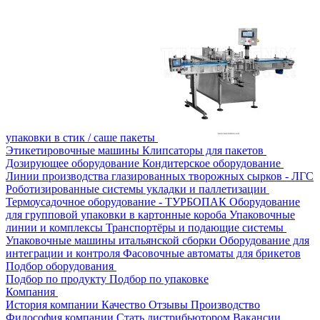
упаковки в стик / саше пакеты
Этикетировочные машины
Клипсаторы для пакетов
Дозирующее оборудование
Кондитерское оборудование
Линии производства глазированных творожных сырков - ЛГС
Роботизированные системы укладки и паллетизации
Термоусадочное оборудование - ТУРБОПАК
Оборудование
для групповой упаковки в картонные короба
Упаковочные
линии и комплексы
Транспортёры и подающие системы
Упаковочные машины итальянской сборки
Оборудование для
интеграции и контроля
Фасовочные автоматы для брикетов
Подбор оборудования
Подбор по продукту
Подбор по упаковке
Компания
История компании
Качество
Отзывы
Производство
Философия компании
Стать дистрибьютором
Вакансии