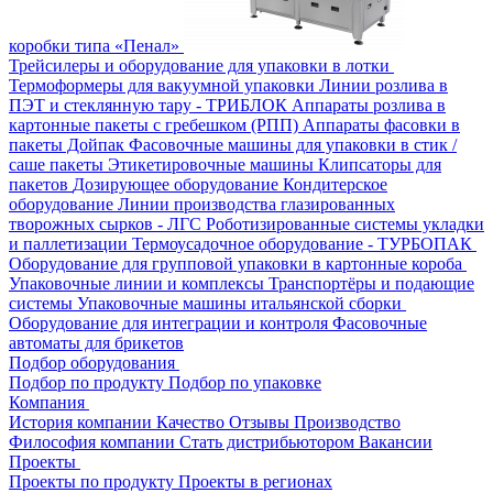
коробки типа «Пенал»
Трейсилеры и оборудование для упаковки в лотки
Термоформеры для вакуумной упаковки
Линии розлива в
ПЭТ и стеклянную тару - ТРИБЛОК
Аппараты розлива в
картонные пакеты с гребешком (РПП)
Аппараты фасовки в
пакеты Дойпак
Фасовочные машины для упаковки в стик /
саше пакеты
Этикетировочные машины
Клипсаторы для
пакетов
Дозирующее оборудование
Кондитерское
оборудование
Линии производства глазированных
творожных сырков - ЛГС
Роботизированные системы укладки
и паллетизации
Термоусадочное оборудование - ТУРБОПАК
Оборудование для групповой упаковки в картонные короба
Упаковочные линии и комплексы
Транспортёры и подающие
системы
Упаковочные машины итальянской сборки
Оборудование для интеграции и контроля
Фасовочные
автоматы для брикетов
Подбор оборудования
Подбор по продукту
Подбор по упаковке
Компания
История компании
Качество
Отзывы
Производство
Философия компании
Стать дистрибьютором
Вакансии
Проекты
Проекты по продукту
Проекты в регионах