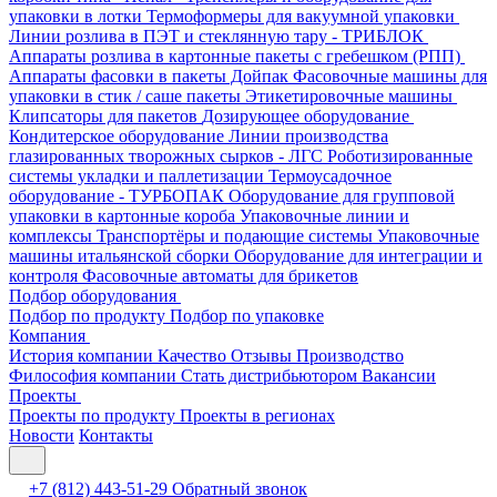
упаковки в лотки
Термоформеры для вакуумной упаковки
Линии розлива в ПЭТ и стеклянную тару - ТРИБЛОК
Аппараты розлива в картонные пакеты с гребешком (РПП)
Аппараты фасовки в пакеты Дойпак
Фасовочные машины для
упаковки в стик / саше пакеты
Этикетировочные машины
Клипсаторы для пакетов
Дозирующее оборудование
Кондитерское оборудование
Линии производства
глазированных творожных сырков - ЛГС
Роботизированные
системы укладки и паллетизации
Термоусадочное
оборудование - ТУРБОПАК
Оборудование для групповой
упаковки в картонные короба
Упаковочные линии и
комплексы
Транспортёры и подающие системы
Упаковочные
машины итальянской сборки
Оборудование для интеграции и
контроля
Фасовочные автоматы для брикетов
Подбор оборудования
Подбор по продукту
Подбор по упаковке
Компания
История компании
Качество
Отзывы
Производство
Философия компании
Стать дистрибьютором
Вакансии
Проекты
Проекты по продукту
Проекты в регионах
Новости
Контакты
+7 (812) 443-51-29
Обратный звонок