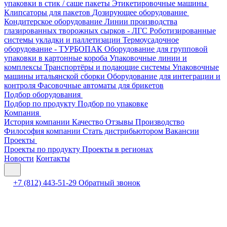
упаковки в стик / саше пакеты
Этикетировочные машины
Клипсаторы для пакетов
Дозирующее оборудование
Кондитерское оборудование
Линии производства
глазированных творожных сырков - ЛГС
Роботизированные
системы укладки и паллетизации
Термоусадочное
оборудование - ТУРБОПАК
Оборудование для групповой
упаковки в картонные короба
Упаковочные линии и
комплексы
Транспортёры и подающие системы
Упаковочные
машины итальянской сборки
Оборудование для интеграции и
контроля
Фасовочные автоматы для брикетов
Подбор оборудования
Подбор по продукту
Подбор по упаковке
Компания
История компании
Качество
Отзывы
Производство
Философия компании
Стать дистрибьютором
Вакансии
Проекты
Проекты по продукту
Проекты в регионах
Новости
Контакты
+7 (812) 443-51-29
Обратный звонок