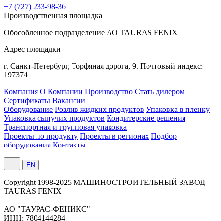
+7 (727) 233-98-36
Производственная площадка
Обособленное подразделение АО TAURAS FENIX
Адрес площадки
г. Санкт-Петербург,
Торфяная
дорога, 9.
Почтовый индекс:
197374
Компания
О Компании
Производство
Стать дилером
Сертификаты
Вакансии
Оборудование
Розлив жидких продуктов
Упаковка в пленку
Упаковка сыпучих продуктов
Кондитерские решения
Транспортная и групповая упаковка
Проекты по продукту
Проекты в регионах
Подбор
оборудования
Контакты
EN
Сopyright 1998-2025 МАШИНОСТРОИТЕЛЬНЫЙ ЗАВОД
TAURAS FENIX
АО "ТАУРАС-ФЕНИКС"
ИНН: 7804144284