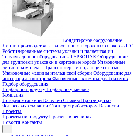
Кондитерское оборудование
Линии производства глазированных творожных сырков - ЛГС
Роботизированные системы укладки и паллетизации
Термоусадочное оборудование - ТУРБОПАК
Оборудование
для групповой упаковки в картонные короба
Упаковочные
линии и комплексы
Транспортёры и подающие системы
Упаковочные машины итальянской сборки
Оборудование для
интеграции и контроля
Фасовочные автоматы для брикетов
Подбор оборудования
Подбор по продукту
Подбор по упаковке
Компания
История компании
Качество
Отзывы
Производство
Философия компании
Стать дистрибьютором
Вакансии
Проекты
Проекты по продукту
Проекты в регионах
Новости
Контакты