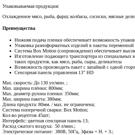
Упаковываемая продукция:
Охлажденное мясо, рыба, фарш; колбасы, сосиски, мясные делик
Преимущества
Нижняя подача пленки обеспечивает возможность упако
Упаковка разноформатных изделий в пакеты переменной д
Система Box Motion (сопровождение) обеспечивает высо
Изготовление подающего транспортера из специальных м
таких продуктов, как мясо, рыба, сыры, деликатесы
Возможность производить пакет с запайкой с одной сто
Сенсорная панель управления 13” HD
Мах. cкорость: До 130 уп/мин. ;
Мах. ширина плёнки: 800мм;
Мах. диаметр рулона пленки: 350мм;
Мах. ширина пакета: 380мм;
Длина продукта: 80мм. / мах. не ограничена;
Система поперечной сварки: Box Motion;
Кол-во рецептов 45шт;
Интерфейс: цветная сенсорная панель 13;
Расход сжатого воздуха: 50 л/мин.;
Электрическое питание: 380В, 50Гц, 3фазы + Н. + З.;