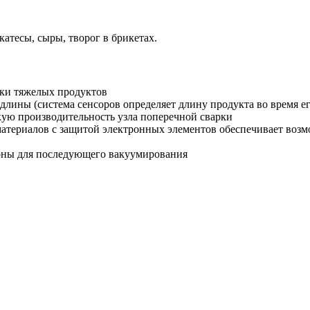
атесы, сыры, творог в брикетах.
вки тяжелых продуктов
лины (система сенсоров определяет длину продукта во время е
кую производительность узла поперечной сварки
атериалов с защитой электронных элементов обеспечивает воз
роны для последующего вакуумирования