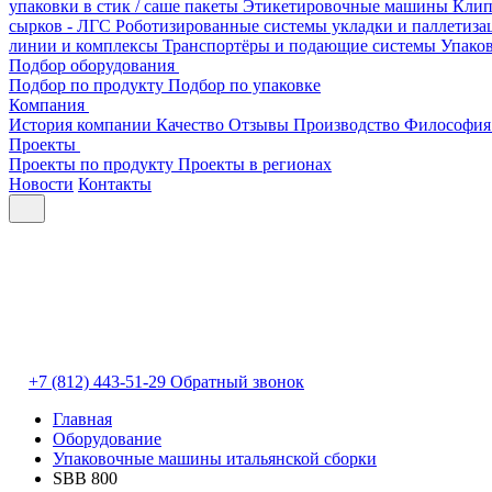
упаковки в стик / саше пакеты
Этикетировочные машины
Клип
сырков - ЛГС
Роботизированные системы укладки и паллетиз
линии и комплексы
Транспортёры и подающие системы
Упако
Подбор оборудования
Подбор по продукту
Подбор по упаковке
Компания
История компании
Качество
Отзывы
Производство
Философия
Проекты
Проекты по продукту
Проекты в регионах
Новости
Контакты
+7 (812) 443-51-29
Обратный звонок
Главная
Оборудование
Упаковочные машины итальянской сборки
SBB 800