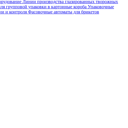
орудование
Линии производства глазированных творожных
ля групповой упаковки в картонные короба
Упаковочные
ии и контроля
Фасовочные автоматы для брикетов